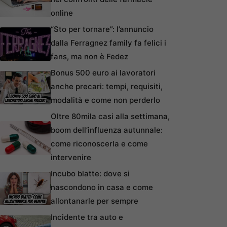
online
“Sto per tornare”: l’annuncio
dalla Ferragnez family fa felici i
fans, ma non è Fedez
Bonus 500 euro ai lavoratori
anche precari: tempi, requisiti,
modalità e come non perderlo
Oltre 80mila casi alla settimana,
boom dell’influenza autunnale:
come riconoscerla e come
intervenire
Incubo blatte: dove si
nascondono in casa e come
allontanarle per sempre
Incidente tra auto e