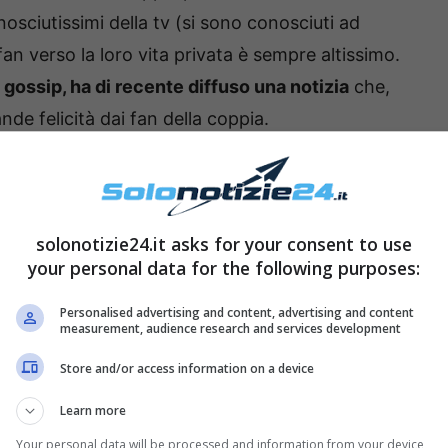
sciutissimi della tv (si sono conosciuti ad
 fan verso la loro vita privata è sempre altissimo.
 gossip, ha di recente diffuso una notizia
che,
de felicità dai fan della coppia.
no De Martino: la notizia che
parole
solonotizie24.it asks for your consent to use
your personal data for the following purposes:
Personalised advertising and content, advertising and content
measurement, audience research and services development
Store and/or access information on a device
Learn more
Your personal data will be processed and information from your device