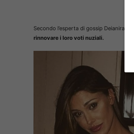
Secondo l’esperta di gossip Deianira M
rinnovare i loro voti nuziali.