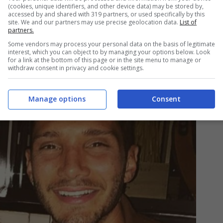
(cookies, unique identifiers, and other device data) may be stored by,
accessed by and shared with 319 partners, or used specifically by this
site. We and our partners may use precise geolocation data.
List of
partners.
Some vendors may process your personal data on the basis of legitimate
arzano,
Belen e Stefano sarebbero pronti a
interest, which you can object to by managing your options below. Look
for a link at the bottom of this page or in the site menu to manage or
withdraw consent in privacy and cookie settings.
Manage options
Consent