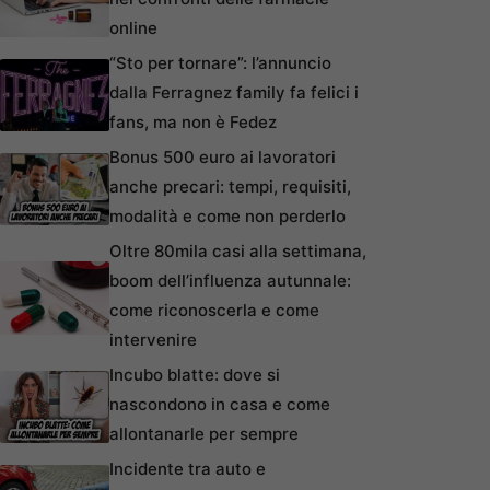
online
“Sto per tornare”: l’annuncio
dalla Ferragnez family fa felici i
fans, ma non è Fedez
Bonus 500 euro ai lavoratori
anche precari: tempi, requisiti,
modalità e come non perderlo
Oltre 80mila casi alla settimana,
boom dell’influenza autunnale:
come riconoscerla e come
intervenire
Incubo blatte: dove si
nascondono in casa e come
allontanarle per sempre
Incidente tra auto e