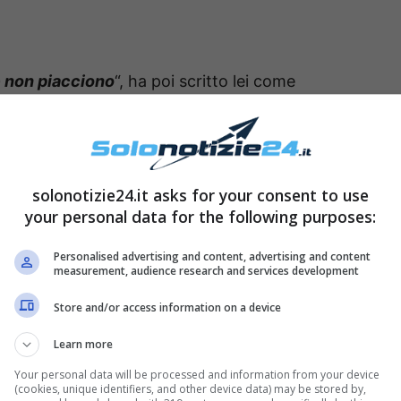
e non piacciono
“, ha poi scritto lei come
post
“. Arisa si è quindi mostrata
davvero
accade spesso – tutta la sua
bellezza
e la sua
irato l’attenzione di numerosissimi followers, che
solonotizie24.it asks for your consent to use
utto e per tutto e di
mostrarle tutto il loro
your personal data for the following purposes:
Personalised advertising and content, advertising and content
measurement, audience research and services development
Store and/or access information on a device
Learn more
Your personal data will be processed and information from your device
(cookies, unique identifiers, and other device data) may be stored by,