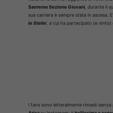
Sanremo Sezione Giovani
, durante il q
sua carriera è sempre stata in ascesa. E’
le Stelle
‘, a cui ha partecipato (e vint
I fans sono letteralmente rimasti senza
Arisa
su Instagram: è
bellissima e sens