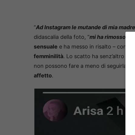
“
Ad Instagram le mutande di mia madr
didascalia della foto, “
mi ha rimosso il 
sensuale
e ha messo in risalto – come 
femminilità
. Lo scatto ha senz’altro att
non possono fare a meno di seguirla in t
affetto
.