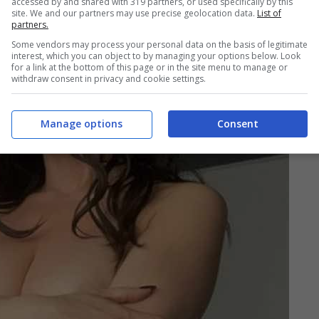
accessed by and shared with 319 partners, or used specifically by this
site. We and our partners may use precise geolocation data.
List of
partners.
Some vendors may process your personal data on the basis of legitimate
interest, which you can object to by managing your options below. Look
for a link at the bottom of this page or in the site menu to manage or
withdraw consent in privacy and cookie settings.
Manage options
Consent