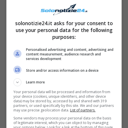
prevedibile) sempre molto richiesto. Con la
sua band si esibisce nel ruolo di cantante,
solonotizie24.it asks for your consent to
suonando anche il piano e la chitarra.
use your personal data for the following
purposes:
Personalised advertising and content, advertising and
content measurement, audience research and
services development
Store and/or access information on a device
Learn more
Your personal data will be processed and information from
your device (cookies, unique identifiers, and other device
data) may be stored by, accessed by and shared with 319
partners, or used specifically by this site. We and our partners
Fonte: Instagram
may use precise geolocation data.
List of partners.
Some vendors may process your personal data on the basis
of legitimate interest, which you can object to by managing
Un ritorno sul palcoscenico a lungo
your options below. Look for a link at the bottom of this page