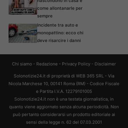
nascondono in casa e
come allontanarle per
sempre
Incidente tra auto e
monopattino: ecco chi
deve risarcire i danni
Chi siamo
-
Redazione
-
Privacy Policy
-
Disclaimer
Solonotizie24.it di proprietà di WEB 365 SRL - Via
Nicola Marchese 10, 00141 Roma (RM) - Codice Fiscale
e Partita I.V.A. 12279101005
Solonotizie24.it non è una testata giornalistica, in
quanto viene aggiornato senza alcuna periodicità. Non
può pertanto considerarsi un prodotto editoriale ai
sensi della legge n. 62 del 07.03.2001