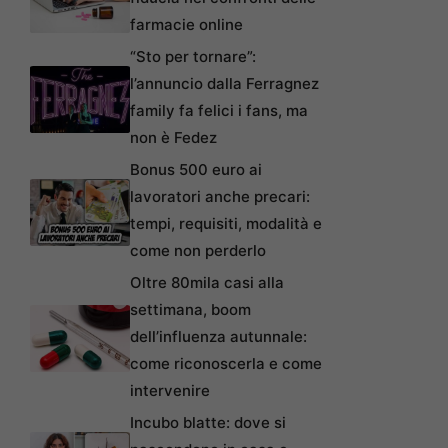
farmacie online
“Sto per tornare”:
l’annuncio dalla Ferragnez
family fa felici i fans, ma
non è Fedez
Bonus 500 euro ai
lavoratori anche precari:
tempi, requisiti, modalità e
come non perderlo
Oltre 80mila casi alla
settimana, boom
dell’influenza autunnale:
come riconoscerla e come
intervenire
Incubo blatte: dove si