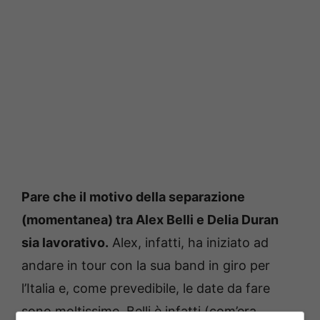
Pare che il motivo della separazione
(momentanea) tra Alex Belli e Delia Duran
sia lavorativo.
Alex, infatti, ha iniziato ad
andare in tour con la sua band in giro per
l’Italia e, come prevedibile, le date da fare
sono moltissime. Belli è infatti (com’era