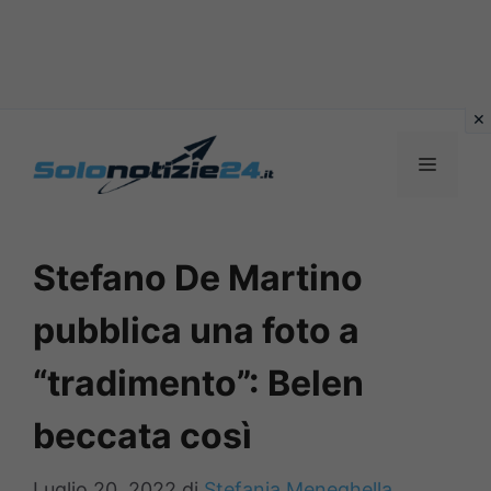
Vai
al
MENU
contenuto
Stefano De Martino
pubblica una foto a
“tradimento”: Belen
beccata così
Luglio 20, 2022
di
Stefania Meneghella