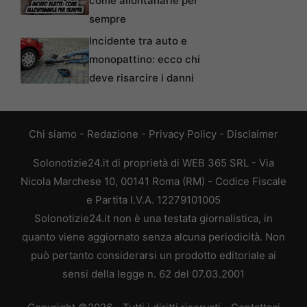
come allontanarle per
sempre
Incidente tra auto e
monopattino: ecco chi
deve risarcire i danni
Chi siamo
-
Redazione
-
Privacy Policy
-
Disclaimer
Solonotizie24.it di proprietà di WEB 365 SRL - Via
Nicola Marchese 10, 00141 Roma (RM) - Codice Fiscale
e Partita I.V.A. 12279101005
Solonotizie24.it non è una testata giornalistica, in
quanto viene aggiornato senza alcuna periodicità. Non
può pertanto considerarsi un prodotto editoriale ai
sensi della legge n. 62 del 07.03.2001