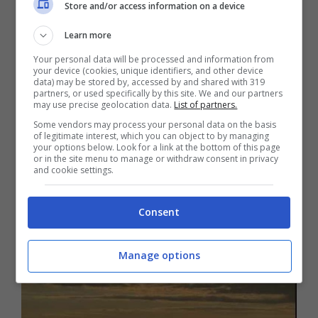
Store and/or access information on a device
innamorati e felici
. Nel corso di un’intervista,
Stefano ha anche parlano di un possibile
Learn more
secondo matrimonio .”
Ne ho fatto uno
“, ha
Your personal data will be processed and information from
your device (cookies, unique identifiers, and other device
detto lui, “
e quello nostro per come si è
data) may be stored by, accessed by and shared with 319
partners, or used specifically by this site. We and our partners
svolto
basta e avanza per altre due-tre vite
“.
may use precise geolocation data.
List of partners.
Some vendors may process your personal data on the basis
of legitimate interest, which you can object to by managing
your options below. Look for a link at the bottom of this page
or in the site menu to manage or withdraw consent in privacy
and cookie settings.
Consent
Manage options