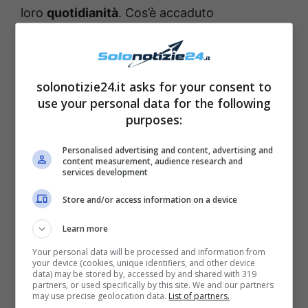
loro
quotidianità
. Cos’è accaduto
esattamente? Le indiscrezioni non smettono
di circolare, e parlano stavolta di
una vera e
propria vacanza d’amore.
solonotizie24.it asks for your consent to
use your personal data for the following
purposes:
Sembrerebbe infatti che la coppia sia partita
per un
viaggio all’insegna del relax
: si
Personalised advertising and content, advertising and
content measurement, audience research and
troverebbero sull’
Isola di Ponza
, ma non si
services development
hanno altre informazioni al momento. Non si
Store and/or access information on a device
sa quindi se la coppia
abbia con sé i figli o
altri famigliari
, ma i fans non vedono l’ora di
Learn more
scoprirne di più.
Alcune settimane fa, era
Your personal data will be processed and information from
your device (cookies, unique identifiers, and other device
accaduto nuovamente: Belen e Stefano erano
data) may be stored by, accessed by and shared with 319
partners, or used specifically by this site. We and our partners
infatti spariti dai social ma – qualche tempo
may use precise geolocation data.
List of partners.