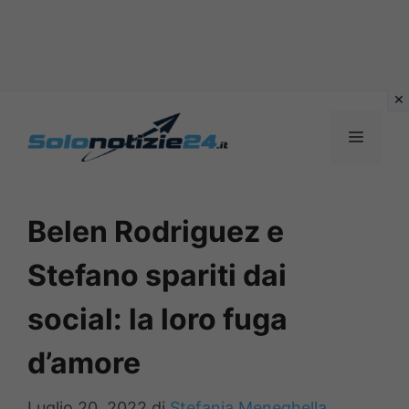
Vai
al
MENU
contenuto
Belen Rodriguez e
Stefano spariti dai
social: la loro fuga
d’amore
Luglio 20, 2022
di
Stefania Meneghella