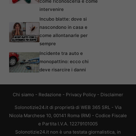
come riconoscerla e come
intervenire
Incubo blatte: dove si
nascondono in casa e
come allontanarle per
sempre
Incidente tra auto e
monopattino: ecco chi
deve risarcire i danni
Chi siamo
-
Redazione
-
Privacy Policy
-
Disclaimer
Solonotizie24.it di proprietà di WEB 365 SRL - Via
Nicola Marchese 10, 00141 Roma (RM) - Codice Fiscale
e Partita I.V.A. 12279101005
Solonotizie24.it non è una testata giornalistica, in