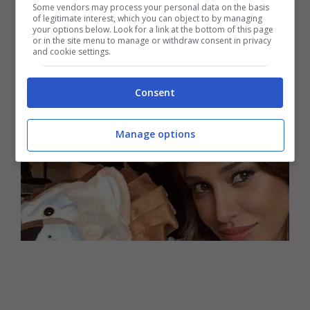
Some vendors may process your personal data on the basis
dopo –
avevano rivelato di aver avuto il
of legitimate interest, which you can object to by managing
your options below. Look for a link at the bottom of this page
Covid
.
or in the site menu to manage or withdraw consent in privacy
and cookie settings.
Consent
Manage options