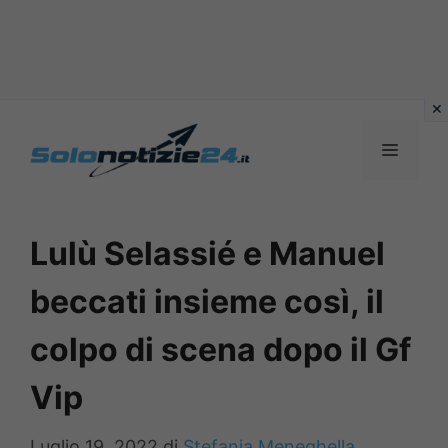
Vai
al
MENU
contenuto
Lulù Selassié e Manuel
beccati insieme così, il
colpo di scena dopo il Gf
Vip
Luglio 19, 2022
di
Stefania Meneghella