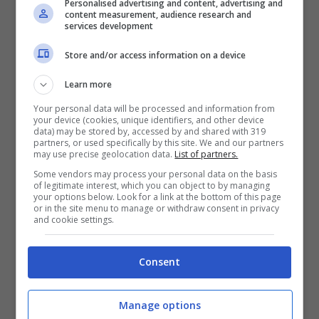
poi fortunatamente
riuscite ad entrare
e a
Personalised advertising and content, advertising and
content measurement, audience research and
godersi in tutto e per tutto l’amatissimo
services development
concerto.
Store and/or access information on a device
Learn more
Your personal data will be processed and information from
your device (cookies, unique identifiers, and other device
data) may be stored by, accessed by and shared with 319
partners, or used specifically by this site. We and our partners
may use precise geolocation data.
List of partners.
Some vendors may process your personal data on the basis
of legitimate interest, which you can object to by managing
your options below. Look for a link at the bottom of this page
or in the site menu to manage or withdraw consent in privacy
and cookie settings.
Consent
Manage options