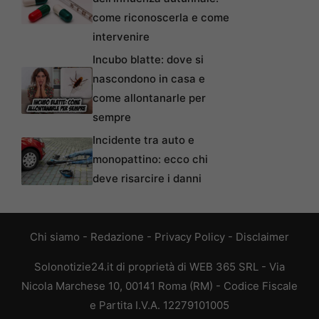
come riconoscerla e come
intervenire
Incubo blatte: dove si
nascondono in casa e
come allontanarle per
sempre
Incidente tra auto e
monopattino: ecco chi
deve risarcire i danni
Chi siamo
-
Redazione
-
Privacy Policy
-
Disclaimer
Solonotizie24.it di proprietà di WEB 365 SRL - Via
Nicola Marchese 10, 00141 Roma (RM) - Codice Fiscale
e Partita I.V.A. 12279101005