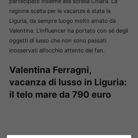
partecipato insieme alla sorella Chiara. La
regione scelta per le vacanze è stata la
Liguria, da sempre luogo molto amato da
Valentina. L’influencer ha portato con sé degli
oggetti di lusso che non sono passati
inosservati all’occhio attento dei fan.
Valentina Ferragni,
vacanza di lusso in Liguria:
il telo mare da 790 euro