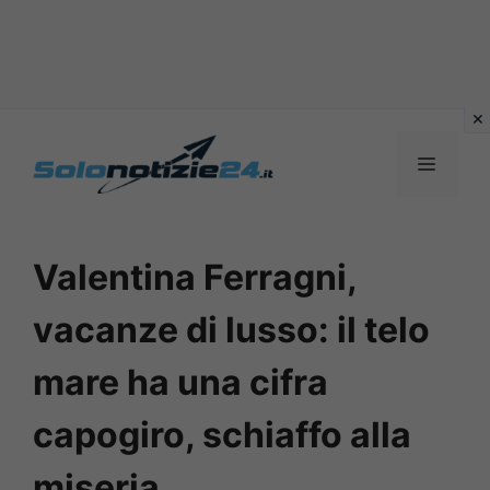
Vai
al
MENU
contenuto
Valentina Ferragni,
vacanze di lusso: il telo
mare ha una cifra
capogiro, schiaffo alla
miseria