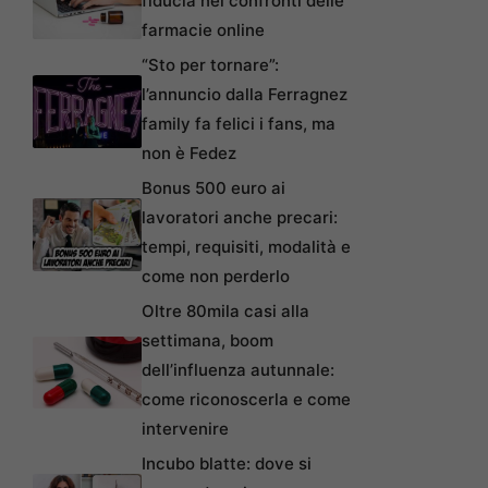
fiducia nei confronti delle
farmacie online
“Sto per tornare”:
l’annuncio dalla Ferragnez
family fa felici i fans, ma
non è Fedez
Bonus 500 euro ai
lavoratori anche precari:
tempi, requisiti, modalità e
come non perderlo
Oltre 80mila casi alla
settimana, boom
dell’influenza autunnale:
come riconoscerla e come
intervenire
Incubo blatte: dove si