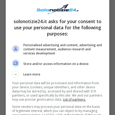
solonotizie24.it asks for your consent to
use your personal data for the following
purposes:
Personalised advertising and content, advertising and
In una foto scattata durante la vacanza in
content measurement, audience research and
services development
Liguria, Valentina è stata immortalata intenta
a godersi il sole estivo sdraiata su un telo
Store and/or access information on a device
mare (formato Christian Dior) del costo di
Learn more
790 euro!
Your personal data will be processed and information from
your device (cookies, unique identifiers, and other device
data) may be stored by, accessed by and shared with 319
partners, or used specifically by this site. We and our partners
may use precise geolocation data.
List of partners.
Some vendors may process your personal data on the basis
of legitimate interest, which you can object to by managing
your options below. Look for a link at the bottom of this page