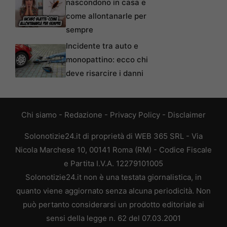
nascondono in casa e
come allontanarle per
sempre
Incidente tra auto e
monopattino: ecco chi
deve risarcire i danni
Chi siamo
-
Redazione
-
Privacy Policy
-
Disclaimer
Solonotizie24.it di proprietà di WEB 365 SRL - Via
Nicola Marchese 10, 00141 Roma (RM) - Codice Fiscale
e Partita I.V.A. 12279101005
Solonotizie24.it non è una testata giornalistica, in
quanto viene aggiornato senza alcuna periodicità. Non
può pertanto considerarsi un prodotto editoriale ai
sensi della legge n. 62 del 07.03.2001