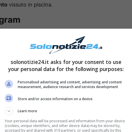
nto
vissuto in piscina.
agram
solonotizie24.it asks for your consent to use
your personal data for the following purposes:
Personalised advertising and content, advertising and content
measurement, audience research and services development
Store and/or access information on a device
Learn more
D’Urso ha postato
alcune fotografie
che la
Your personal data will be processed and information from your device
l’acqua
: la conduttrice è felicissima di trovarsi lì,
(cookies, unique identifiers, and other device data) may be stored by,
accessed by and shared with 319 partners, or used specifically by this