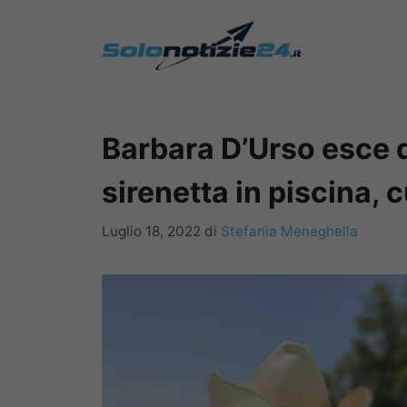
Vai
al
contenuto
Barbara D’Urso esce 
sirenetta in piscina, 
Luglio 18, 2022
di
Stefania Meneghella