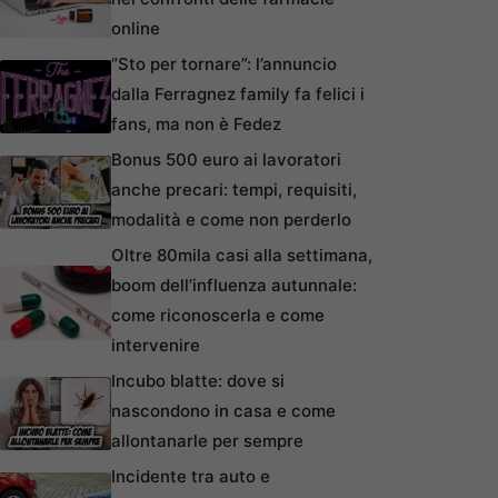
online
“Sto per tornare”: l’annuncio
dalla Ferragnez family fa felici i
fans, ma non è Fedez
Bonus 500 euro ai lavoratori
anche precari: tempi, requisiti,
modalità e come non perderlo
Oltre 80mila casi alla settimana,
boom dell’influenza autunnale:
come riconoscerla e come
intervenire
Incubo blatte: dove si
nascondono in casa e come
allontanarle per sempre
Incidente tra auto e