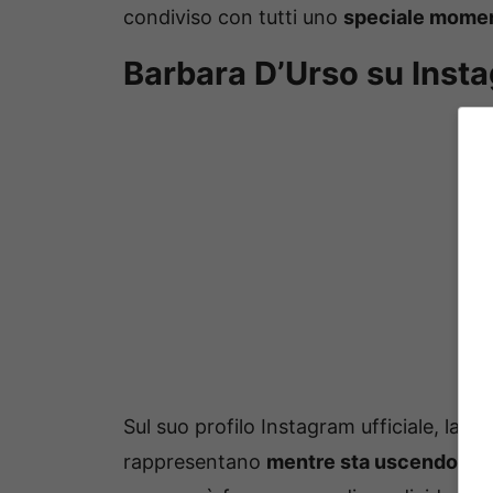
condiviso con tutti uno
speciale mome
Barbara D’Urso su Inst
Sul suo profilo Instagram ufficiale, la 
rappresentano
mentre sta uscendo dal