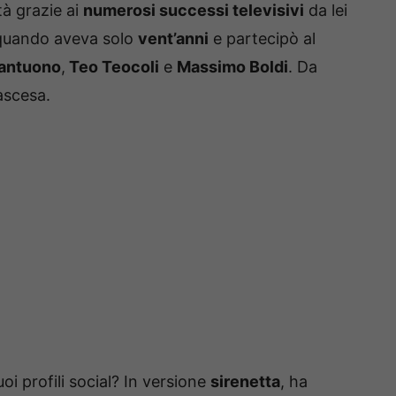
tà grazie ai
numerosi successi televisivi
da lei
 quando aveva solo
vent’anni
e partecipò al
antuono
,
Teo Teocoli
e
Massimo Boldi
. Da
 ascesa.
i profili social? In versione
sirenetta
, ha