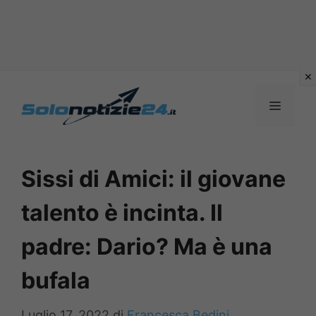
Vai
al
MENU
contenuto
Sissi di Amici: il giovane
talento è incinta. Il
padre: Dario? Ma è una
bufala
Luglio 17, 2022
di
Francesca Bedini