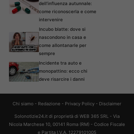
dell’influenza autunnale:
come riconoscerla e come
intervenire
Incubo blatte: dove si
nascondono in casa e
come allontanarle per
sempre
Incidente tra auto e
monopattino: ecco chi
deve risarcire i danni
Chi siamo
-
Redazione
-
Privacy Policy
-
Disclaimer
Solonotizie24.it di proprietà di WEB 365 SRL - Via
Nicola Marchese 10, 00141 Roma (RM) - Codice Fiscale
e Partita I.V.A. 12279101005