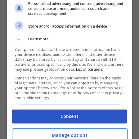
Personalised advertising and content, advertising and
content measurement, audience research and
services development
Store and/or access information on a device
Learn more
Your personal data will be processed and information from
your device (cookies, unique identifiers, and other device
data) may be stored by, accessed by and shared with 319
partners, or used specifically by this site. We and our partners
Sissi di Amici solonotizie
may use precise geolocation data.
List of partners.
Some vendors may process your personal data on the basis
of legitimate interest, which you can object to by managing
Sissi di Amici: la loro stori
your options below. Look for a link at the bottom of this page
or in the site menu to manage or withdraw consent in privacy
d’amore ha conquistato milioni
and cookie settings.
di fan
Consent
Lei è una cantante bravissima e lui un
ballerino di grande talento. I due si sono
Manage options