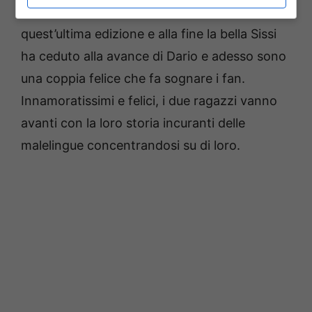
conosciuti durante il Talent Show di amici di
quest’ultima edizione e alla fine la bella Sissi
ha ceduto alla avance di Dario e adesso sono
una coppia felice che fa sognare i fan.
Innamoratissimi e felici, i due ragazzi vanno
avanti con la loro storia incuranti delle
malelingue concentrandosi su di loro.