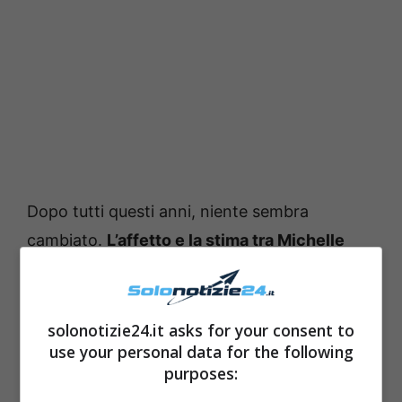
Dopo tutti questi anni, niente sembra
cambiato.
L’affetto e la stima tra Michelle
Hunziker ed Eros Ramazzotti sono rimaste
quelle di sempr
e e la più felice di questa
profonda amicizia tra i due ex coniugi sembra
solonotizie24.it asks for your consent to
use your personal data for the following
essere la giovane Aurora.
purposes: