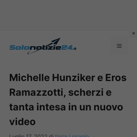
Vai
al
MENU
contenuto
Michelle Hunziker e Eros
Ramazzotti, scherzi e
tanta intesa in un nuovo
video
Luglio 17, 2022
di
Ilaria Losapio