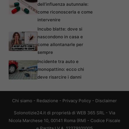
dell’influenza autunnale:
come riconoscerla e come
intervenire
Incubo blatte: dove si
nascondono in casa e
come allontanarle per
sempre
Incidente tra auto e
monopattino: ecco chi
deve risarcire i danni
Chi siamo
-
Redazione
-
Privacy Policy
-
Disclaimer
Solonotizie24.it di proprietà di WEB 365 SRL - Via
Nicola Marchese 10, 00141 Roma (RM) - Codice Fiscale
e Partita I.V.A. 12279101005