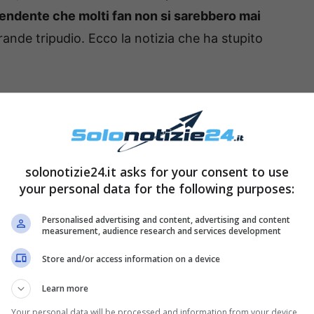
endente che molti fan non si sarebbero mai
rande tripudio. Ecco la notizia che ha stupito
ncio sorprendente che ha
o
solonotizie24.it asks for your consent to use
your personal data for the following purposes:
Personalised advertising and content, advertising and content
measurement, audience research and services development
Store and/or access information on a device
Learn more
Your personal data will be processed and information from your device