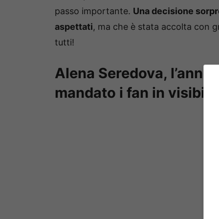
passo importante.
Una decisione sorpr
aspettati
, ma che è stata accolta con g
tutti!
Alena Seredova, l’annu
mandato i fan in visibili