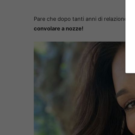
Pare che dopo tanti anni di relazione
Al
convolare a nozze!