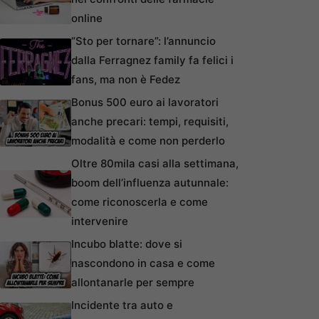
online
“Sto per tornare”: l’annuncio
dalla Ferragnez family fa felici i
fans, ma non è Fedez
Bonus 500 euro ai lavoratori
anche precari: tempi, requisiti,
modalità e come non perderlo
Oltre 80mila casi alla settimana,
boom dell’influenza autunnale:
come riconoscerla e come
intervenire
Incubo blatte: dove si
nascondono in casa e come
allontanarle per sempre
Incidente tra auto e