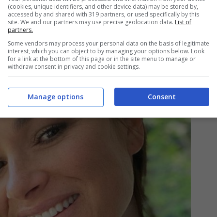
(cookies, unique identifiers, and other device data) may be stored by,
accessed by and shared with 319 partners, or used specifically by this
site. We and our partners may use precise geolocation data.
List of
ena Seredova e Alessandro Nasi siano pronti a
partners.
Some vendors may process your personal data on the basis of legitimate
interest, which you can object to by managing your options below. Look
for a link at the bottom of this page or in the site menu to manage or
withdraw consent in privacy and cookie settings.
Manage options
Consent