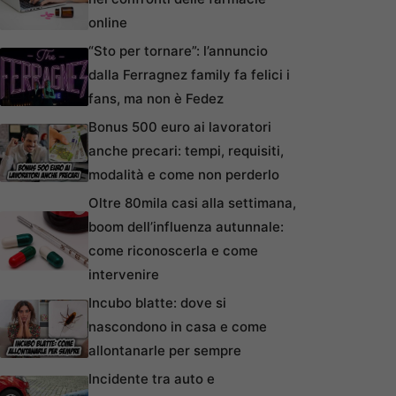
online
“Sto per tornare”: l’annuncio
dalla Ferragnez family fa felici i
fans, ma non è Fedez
Bonus 500 euro ai lavoratori
anche precari: tempi, requisiti,
modalità e come non perderlo
Oltre 80mila casi alla settimana,
boom dell’influenza autunnale:
come riconoscerla e come
intervenire
Incubo blatte: dove si
nascondono in casa e come
allontanarle per sempre
Incidente tra auto e