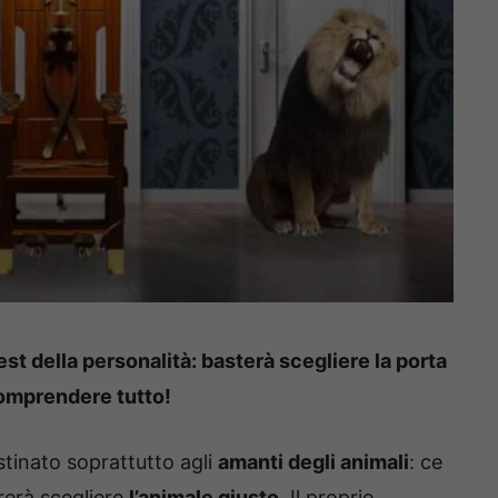
t della personalità: basterà scegliere la porta
comprendere tutto!
stinato soprattutto agli
amanti degli animali
: ce
rerà scegliere
l’animale giusto
. Il proprio