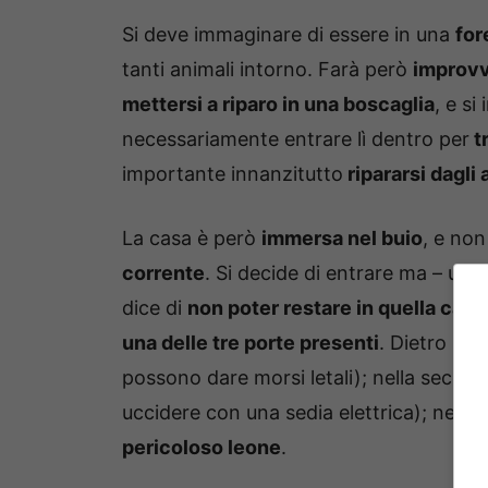
Si deve immaginare di essere in una
for
tanti animali intorno. Farà però
improvv
mettersi a riparo in una boscaglia
, e si
necessariamente entrare lì dentro per
t
importante innanzitutto
ripararsi dagli 
La casa è però
immersa nel buio
, e non
corrente
. Si decide di entrare ma – una
dice di
non poter restare in quella casa
una delle tre porte presenti
. Dietro la 
possono dare morsi letali); nella secon
uccidere con una sedia elettrica); nella 
pericoloso leone
.