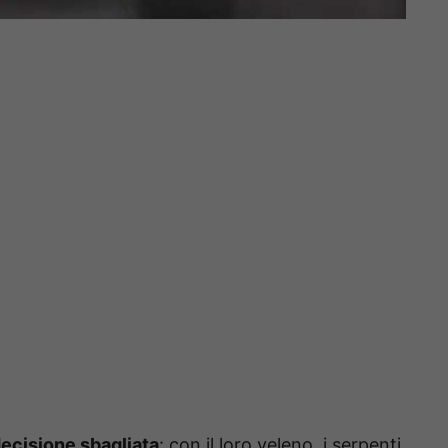
ecisione sbagliata
: con il loro veleno, i serpenti