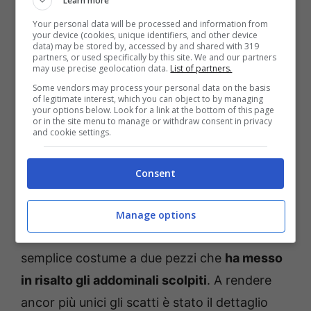
Learn more
Your personal data will be processed and information from
your device (cookies, unique identifiers, and other device
data) may be stored by, accessed by and shared with 319
partners, or used specifically by this site. We and our partners
may use precise geolocation data.
List of partners.
Some vendors may process your personal data on the basis
of legitimate interest, which you can object to by managing
your options below. Look for a link at the bottom of this page
or in the site menu to manage or withdraw consent in privacy
and cookie settings.
Consent
Fonte: Instagram
Nella serie di foto pubblicate sul suo account
Manage options
Instagram, Maddalena ha indossato un
semplice costume a due pezzi che
ha messo
in risalto gli addominali scolpiti
. A rendere
ancor più unici gli scatti è stato il dettaglio