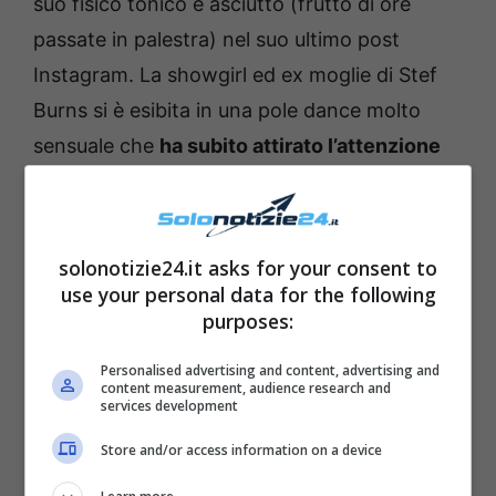
suo fisico tonico e asciutto (frutto di ore
passate in palestra) nel suo ultimo post
Instagram. La showgirl ed ex moglie di Stef
Burns si è esibita in una pole dance molto
sensuale che
ha subito attirato l’attenzione
dei suoi numerosi fan.
solonotizie24.it asks for your consent to
use your personal data for the following
purposes:
Personalised advertising and content, advertising and
content measurement, audience research and
services development
Store and/or access information on a device