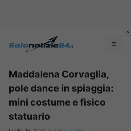
Vai
al
MENU
contenuto
Maddalena Corvaglia,
pole dance in spiaggia:
mini costume e fisico
statuario
Luglio 16, 2022
di
Ilaria Losapio