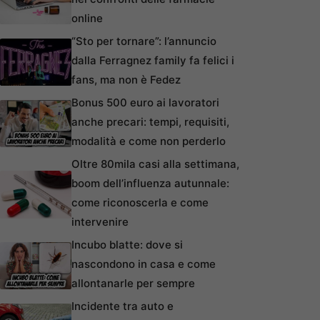
online
“Sto per tornare”: l’annuncio
dalla Ferragnez family fa felici i
fans, ma non è Fedez
Bonus 500 euro ai lavoratori
anche precari: tempi, requisiti,
modalità e come non perderlo
Oltre 80mila casi alla settimana,
boom dell’influenza autunnale:
come riconoscerla e come
intervenire
Incubo blatte: dove si
nascondono in casa e come
allontanarle per sempre
Incidente tra auto e