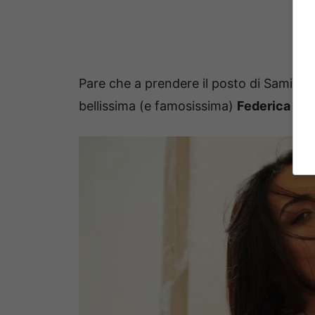
Pare che a prendere il posto di Samira 
bellissima (e famosissima)
Federica C