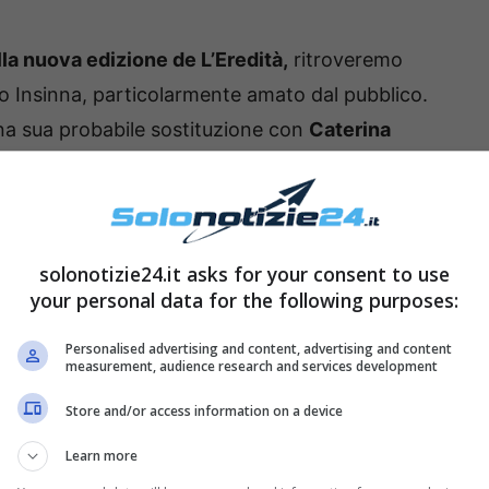
la nuova edizione de L’Eredità,
ritroveremo
io Insinna, particolarmente amato dal pubblico.
 una sua probabile sostituzione con
Caterina
ono molto diverso al programma). Ecco chi
essa de L’Eredità!
 nuova professoressa
solonotizie24.it asks for your consent to use
your personal data for the following purposes:
Personalised advertising and content, advertising and content
measurement, audience research and services development
Store and/or access information on a device
Learn more