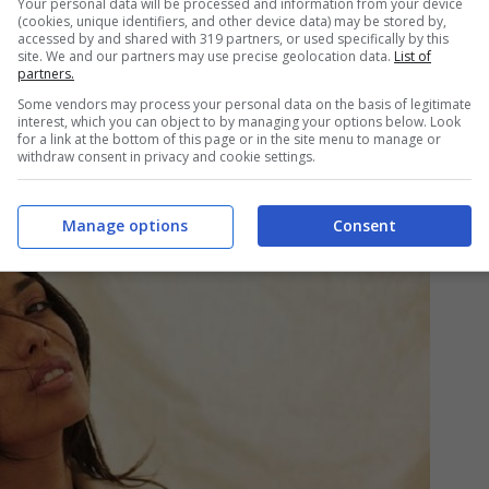
Your personal data will be processed and information from your device
(cookies, unique identifiers, and other device data) may be stored by,
accessed by and shared with 319 partners, or used specifically by this
site. We and our partners may use precise geolocation data.
List of
partners.
Some vendors may process your personal data on the basis of legitimate
interest, which you can object to by managing your options below. Look
Lui come professoressa de L’Eredità sarà la
for a link at the bottom of this page or in the site menu to manage or
withdraw consent in privacy and cookie settings.
alemme
.
Manage options
Consent