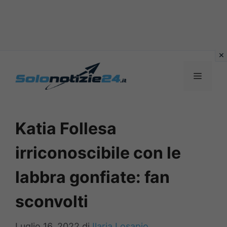
Vai
al
MENU
contenuto
Katia Follesa
irriconoscibile con le
labbra gonfiate: fan
sconvolti
Luglio 16, 2022
di
Ilaria Losapio