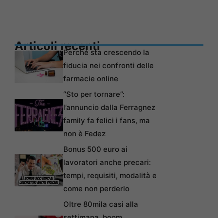
Articoli recenti
Perché sta crescendo la
fiducia nei confronti delle
farmacie online
“Sto per tornare”:
l’annuncio dalla Ferragnez
family fa felici i fans, ma
non è Fedez
Bonus 500 euro ai
lavoratori anche precari:
tempi, requisiti, modalità e
come non perderlo
Oltre 80mila casi alla
settimana, boom