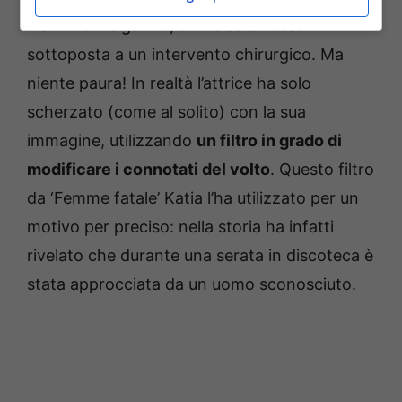
visibilmente gonfie, come se si fosse
sottoposta a un intervento chirurgico. Ma
niente paura! In realtà l’attrice ha solo
scherzato (come al solito) con la sua
immagine, utilizzando
un filtro in grado di
modificare i connotati del volto
. Questo filtro
da ‘Femme fatale’ Katia l’ha utilizzato per un
motivo per preciso: nella storia ha infatti
rivelato che durante una serata in discoteca è
stata approcciata da un uomo sconosciuto.