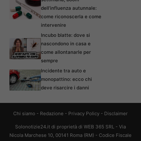
dell’influenza autunnale:
come riconoscerla e come
intervenire
Incubo blatte: dove si
nascondono in casa e
come allontanarle per
sempre
Incidente tra auto e
monopattino: ecco chi
deve risarcire i danni
Chi siamo
-
Redazione
-
Privacy Policy
-
Disclaimer
Solonotizie24.it di proprietà di WEB 365 SRL - Via
Nicola Marchese 10, 00141 Roma (RM) - Codice Fiscale