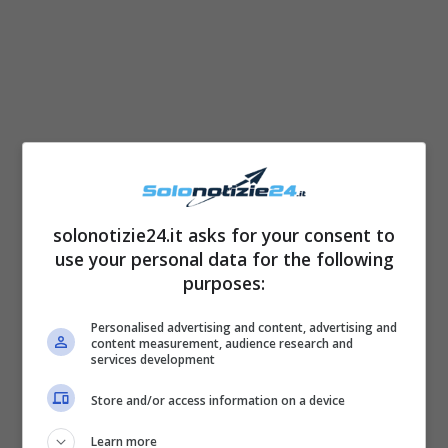
Costantino Vitagliano ha (definitivamente?)
abbandonato la tv per occuparsi di qualcosa
di totalmente diverso.
Oggi lavora presso
solonotizie24.it asks for your consent to
un’agenzia interinale e trova lavoro ai
use your personal data for the following
purposes:
professionisti suoi clienti.
Personalised advertising and content, advertising and
content measurement, audience research and
services development
Store and/or access information on a device
Learn more