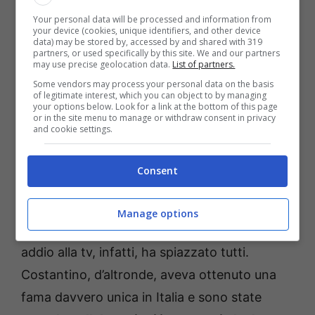
Your personal data will be processed and information from
your device (cookies, unique identifiers, and other device
data) may be stored by, accessed by and shared with 319
partners, or used specifically by this site. We and our partners
may use precise geolocation data.
List of partners.
Some vendors may process your personal data on the basis
of legitimate interest, which you can object to by managing
your options below. Look for a link at the bottom of this page
or in the site menu to manage or withdraw consent in privacy
and cookie settings.
Fonte: Instagram
Consent
Una svolta lavorativa davvero inaspettata,
Manage options
che ha rattristato molto i suoi fan. Il suo
addio alla tv, infatti, ha spiazzato tutti.
Costantino, d’altronde, aveva ottenuto una
fama davvero unica in Italia e sono state