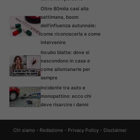
Oltre 80mila casi alla
settimana, boom
dell’influenza autunnale:
come riconoscerla e come
intervenire
Incubo blatte: dove si
nascondono in casa e
come allontanarle per
sempre
Incidente tra auto e
monopattino: ecco chi
deve risarcire i danni
Chi siamo
-
Redazione
-
Privacy Policy
-
Disclaimer