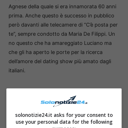
Agnese della quale si era innamorata 60 anni
prima. Anche questo è successo in pubblico
però davanti alle telecamere di “C’è posta per
te”, sempre condotto da Maria De Filippi. Un
no questo che ha amareggiato Luciano ma
che gli ha aperto le porte per la ricerca
dell’amore del dating show più amato dagli
italiani.
solonotizie24.it asks for your consent to
use your personal data for the following