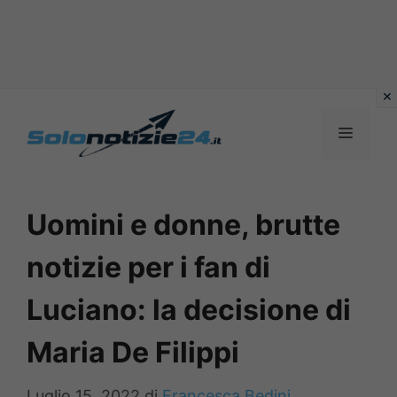
Vai
al
MENU
contenuto
Uomini e donne, brutte
notizie per i fan di
Luciano: la decisione di
Maria De Filippi
Luglio 15, 2022
di
Francesca Bedini