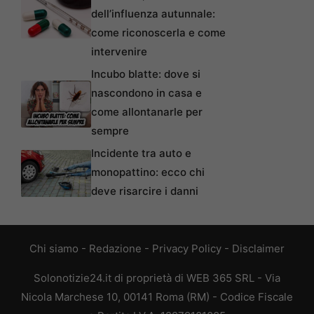
dell’influenza autunnale:
come riconoscerla e come
intervenire
Incubo blatte: dove si
nascondono in casa e
come allontanarle per
sempre
Incidente tra auto e
monopattino: ecco chi
deve risarcire i danni
Chi siamo
-
Redazione
-
Privacy Policy
-
Disclaimer
Solonotizie24.it di proprietà di WEB 365 SRL - Via
Nicola Marchese 10, 00141 Roma (RM) - Codice Fiscale