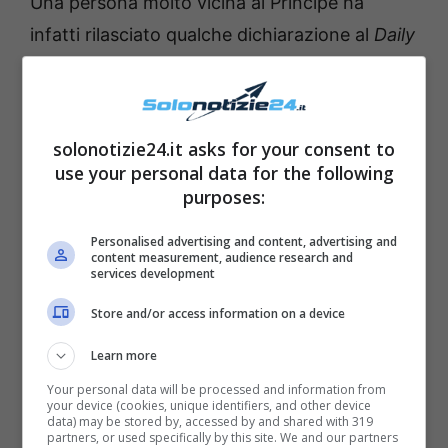
Una persona molto vicina al Principe ha
infatti rilasciato qualche dichiarazione al
Daily
Mail
. “
William alterna il lutto per ciò che ha
perso e
l’essere davvero arrabbiato
per ciò
che ha detto suo fratello
“, ha infatti detto la
solonotizie24.it asks for your consent to
fonte. I due fratelli erano sempre stati
molto
use your personal data for the following
uniti
, e avevano mostrato più volte
il loro
purposes:
bellissimo legame
. Sembrerebbe però che le
Personalised advertising and content, advertising and
cose non stiano migliorando tra di loro e che
content measurement, audience research and
services development
– anche quando
Harry e Meghan
sono tornati
Store and/or access information on a device
a Londra qualche settimana fa per il
Giubileo
di Platino
– non ci sia stato alcun
Learn more
riavvicinamento
tra i due.
Your personal data will be processed and information from
your device (cookies, unique identifiers, and other device
data) may be stored by, accessed by and shared with 319
partners, or used specifically by this site. We and our partners