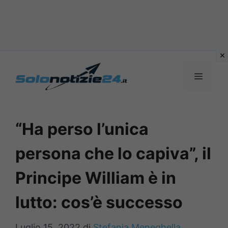
Vai
al
MENU
contenuto
“Ha perso l’unica
persona che lo capiva”, il
Principe William è in
lutto: cos’è successo
Luglio 15, 2022
di
Stefania Meneghella