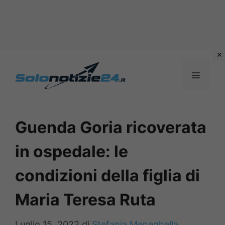
Vai
al
MENU
contenuto
Guenda Goria ricoverata
in ospedale: le
condizioni della figlia di
Maria Teresa Ruta
Luglio 15, 2022
di
Stefania Meneghella