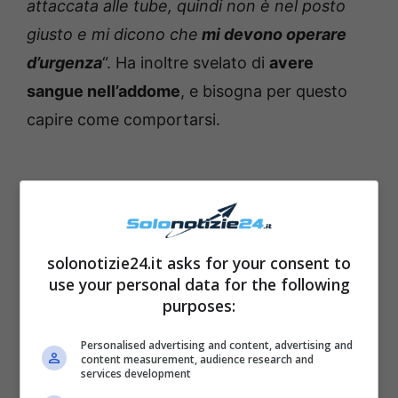
attaccata alle tube, quindi non è nel posto
giusto e mi dicono che
mi devono operare
d’urgenza
“. Ha inoltre svelato di
avere
sangue nell’addome
, e bisogna per questo
capire come comportarsi.
solonotizie24.it asks for your consent to
use your personal data for the following
purposes:
Personalised advertising and content, advertising and
content measurement, audience research and
services development