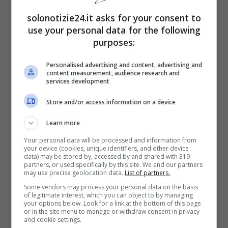
solonotizie24.it asks for your consent to
use your personal data for the following
purposes:
Fonte: Pinterest
Personalised advertising and content, advertising and
content measurement, audience research and
Il marito di Meghan Markle racconterà nel
services development
suo libro gli intrighi di corte
, la storia della
Store and/or access information on a device
sua infanzia e la dolorosa perdita di sua
Learn more
madre Lady Diana, che lo ha per sempre
Your personal data will be processed and information from
cambiato. Harry non ha intenzione di tacere
your device (cookies, unique identifiers, and other device
data) may be stored by, accessed by and shared with 319
nemmeno sul suo rapporto con Carlo e
partners, or used specifically by this site. We and our partners
may use precise geolocation data.
List of partners.
Camilla e sugli ultimi anni di tensione e guerra
Some vendors may process your personal data on the basis
aperta con la Royal Family. Insomma, ci sarà
of legitimate interest, which you can object to by managing
your options below. Look for a link at the bottom of this page
moltissima carne al fuoco. Per questo,
la casa
or in the site menu to manage or withdraw consent in privacy
and cookie settings.
editrice Penguin Random House ha sborsato