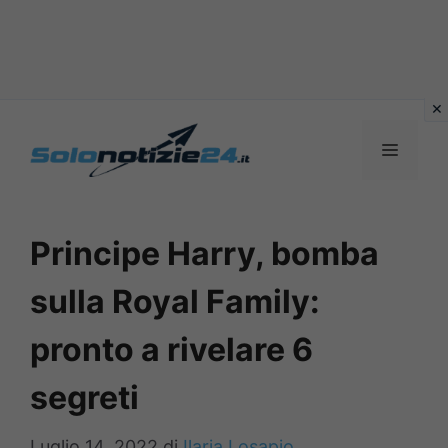
Vai
al
MENU
contenuto
Principe Harry, bomba
sulla Royal Family:
pronto a rivelare 6
segreti
Luglio 14, 2022
di
Ilaria Losapio