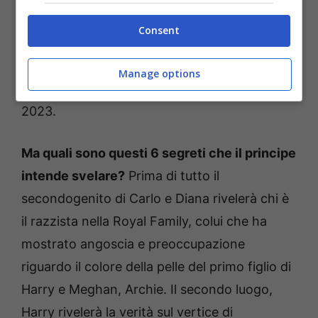
ben 20 milioni dollari
per assicurarsi i diritti di
Consent
pubblicazione dell’opera, che promette di
diventare un bestseller assoluto. Il libro
Manage options
dovrebbe vedere la luce nei primi mesi del
2023.
Ma quali sono questi 6 segreti che il principe
intende svelare?
Prima di tutto il
secondogenito di Carlo e Diana rivelerà chi è
il razzista nella Royal Family, colui che ha
mostrato angoscia e preoccupazione
riguardo il colore della pelle del primo figlio di
Harry e Meghan, Archie. Il secondo luogo,
Harry rivelerà la verità sul vertice di