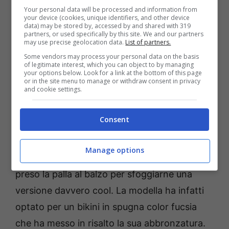
Your personal data will be processed and information from
your device (cookies, unique identifiers, and other device
data) may be stored by, accessed by and shared with 319
partners, or used specifically by this site. We and our partners
may use precise geolocation data.
List of partners.
Some vendors may process your personal data on the basis
of legitimate interest, which you can object to by managing
Fonte: Instagram
your options below. Look for a link at the bottom of this page
or in the site menu to manage or withdraw consent in privacy
and cookie settings.
Nella serie di foto pubblicate su Instagram, la
modella e influencer ha mostrato ai fan il
Consent
bikini che promette essere il must-have
dell’estate 2022. S
ta infatti tornando la moda
Manage options
dei costumi da bagno in spugna
e Marica ha
preso la palla al balzo per sfoggiarne una
versione davvero cool. La modella ha infatti
optato per un bikini in spugna color fucsia
che ha messo in risalto la sua abbronzatura.