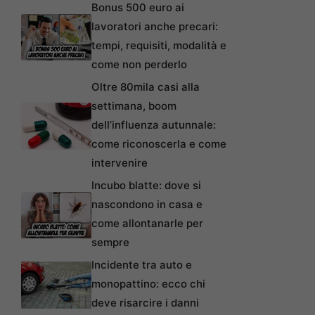
Bonus 500 euro ai
lavoratori anche precari:
tempi, requisiti, modalità e
come non perderlo
Oltre 80mila casi alla
settimana, boom
dell’influenza autunnale:
come riconoscerla e come
intervenire
Incubo blatte: dove si
nascondono in casa e
come allontanarle per
sempre
Incidente tra auto e
monopattino: ecco chi
deve risarcire i danni