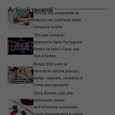
Articoli recenti
Perché sta crescendo la
fiducia nei confronti delle
farmacie online
“Sto per tornare”:
l’annuncio dalla Ferragnez
family fa felici i fans, ma
non è Fedez
Bonus 500 euro ai
lavoratori anche precari:
tempi, requisiti, modalità e
come non perderlo
Oltre 80mila casi alla
settimana, boom
dell’influenza autunnale:
come riconoscerla e come