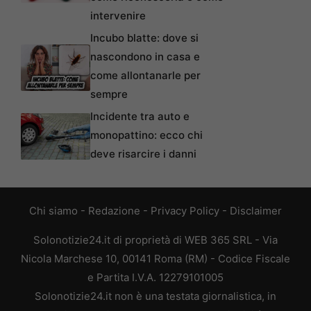
intervenire
Incubo blatte: dove si
nascondono in casa e
come allontanarle per
sempre
Incidente tra auto e
monopattino: ecco chi
deve risarcire i danni
Chi siamo
-
Redazione
-
Privacy Policy
-
Disclaimer
Solonotizie24.it di proprietà di WEB 365 SRL - Via
Nicola Marchese 10, 00141 Roma (RM) - Codice Fiscale
e Partita I.V.A. 12279101005
Solonotizie24.it non è una testata giornalistica, in