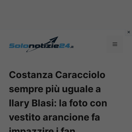
Vai
al
MENU
contenuto
Costanza Caracciolo
sempre più uguale a
Ilary Blasi: la foto con
vestito arancione fa
impazzire i fan