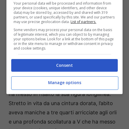
Your personal data will be processed and information from
your device (cookies, unique identifiers, and other device
data) may be stored by, accessed by and shared with 319
partners, or used specifically by this site. We and our partners
may use precise geolocation data.
List of partners.
Some vendors may process your personal data on the basis
of legitimate interest, which you can object to by managing
your options below. Look for a link at the bottom of this page
or in the site menu to manage or withdraw consent in privacy
and cookie settings.
Fonte: Instagram
Consent
Nella foto in questione,
Costanza è apparsa
con indosso un lungo abito dai toni arancioni
Manage options
molto luminoso
e perfetto per l’estate, che
ha messo in risalto la sua figura longilinea.
Stretto in vita da una cintura dorata, l’abito
aveva maniche a tre quarti arricciate agli orli
e una profonda scollatura a V che ha messo