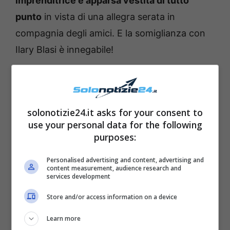
imprenditrice è apparsa vestita di tutto
punto
in vista di una allegra serata in
compagnia degli amici. E la somiglianza con
Ilary Blasi è innegabile!
solonotizie24.it asks for your consent to
use your personal data for the following
purposes:
Personalised advertising and content, advertising and
content measurement, audience research and
services development
Store and/or access information on a device
Learn more