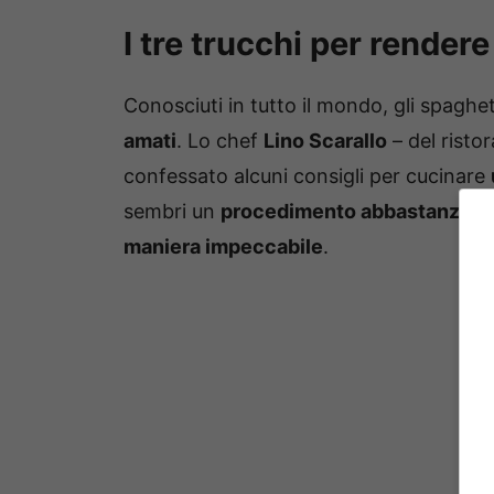
I tre trucchi per rendere
Conosciuti in tutto il mondo, gli spagh
amati
. Lo chef
Lino Scarallo
– del risto
confessato alcuni consigli per cucinare
sembri un
procedimento abbastanza s
maniera impeccabile
.