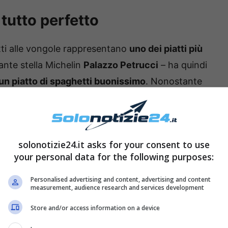
 tutto perfetto
etti alle vongole rappresentano
uno dei piatti più
rante stella Michelin
Palazzo Petrucci
– ha quindi
un piatto di spaghetti buonissimo
. Nonostante
emplice
, esistono alcuni trucchi per prepararli in
solonotizie24.it asks for your consent to use
your personal data for the following purposes:
Personalised advertising and content, advertising and content
measurement, audience research and services development
Store and/or access information on a device