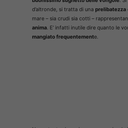
buonissimo sughetto delle vongole
. S
d’altronde, si tratta di una
prelibatezza
mare – sia crudi sia cotti – rappresenta
anima
. E’ infatti inutile dire quanto l
mangiato frequentement
e.