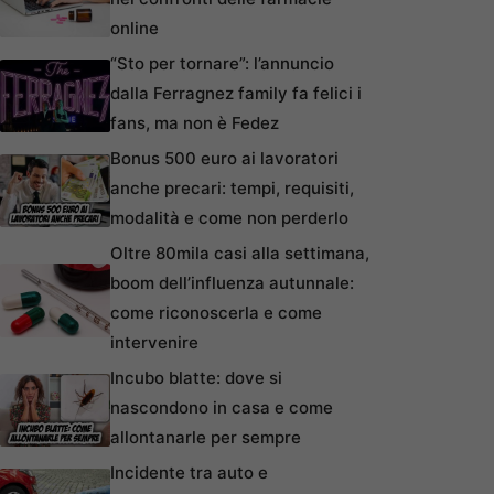
online
“Sto per tornare”: l’annuncio
dalla Ferragnez family fa felici i
fans, ma non è Fedez
Bonus 500 euro ai lavoratori
anche precari: tempi, requisiti,
modalità e come non perderlo
Oltre 80mila casi alla settimana,
boom dell’influenza autunnale:
come riconoscerla e come
intervenire
Incubo blatte: dove si
nascondono in casa e come
allontanarle per sempre
Incidente tra auto e