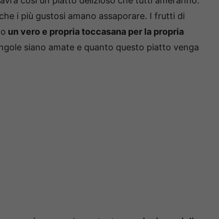
i avrà così un piatto delizioso che tutti ameranno:
che i più gustosi amano assaporare. I frutti di
no
un vero e propria toccasana per la propria
e vongole siano amate e quanto questo piatto venga