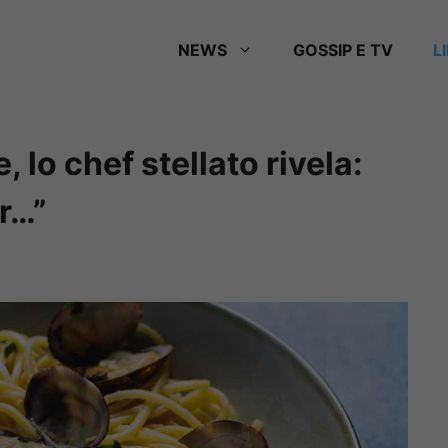
NEWS
GOSSIP E TV
L
 lo chef stellato rivela:
r…”