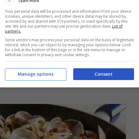
Learn more
Your personal data will be processed and information from your device
(cookies, unique identifiers, and other device data) may be stored by,
accessed by and shared with 319 partners, or used specifically by this
site. We and our partners may use precise geolocation data.
List of
nti dello chef
, in modo da godere – in tutto e
partners.
Some vendors may process your personal data on the basis of legitimate
 vongole. Scarallo consiglia innanzitutto di
interest, which you can object to by managing your options below. Look
for a link at the bottom of this page or in the site menu to manage or
gole
: se si compera infatti un piccolo
withdraw consent in privacy and cookie settings.
o poco saporito
. Sarebbe utile infatti utilizzare
. Si dovrebbe inoltre evitare che le vongole
Manage options
Consent
questo
lavarle in padella
e toglierle dal fuoco