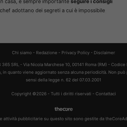
 in casa, è sempre importante
seguire i consigli
i chef adottano dei segreti a cui è impossibile
Chi siamo
-
Redazione
-
Privacy Policy
-
Disclaimer
EB 365 SRL - Via Nicola Marchese 10, 00141 Roma (RM) - Codice F
ca, in quanto viene aggiornato senza alcuna periodicità. Non può 
sensi della legge n. 62 del 07.03.2001
Copyright ©2026 - Tutti i diritti riservati -
Contattaci
e attività pubblicitarie su questo sito sono gestite da theCoreA