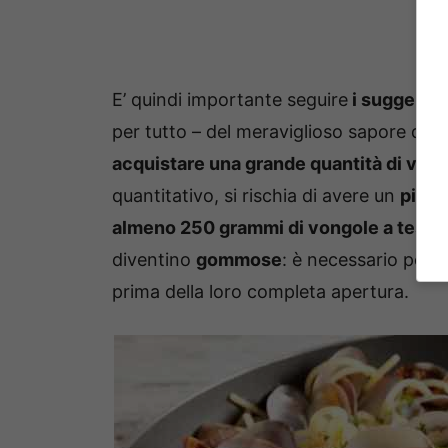
E’ quindi importante seguire
i suggerime
per tutto – del meraviglioso sapore delle
acquistare una grande quantità di von
quantitativo, si rischia di avere un
piatt
almeno 250 grammi di vongole a testa
diventino
gommose
: è necessario per 
prima della loro completa apertura.