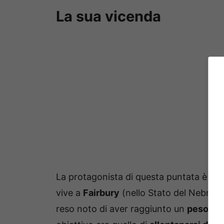
La sua vicenda
La protagonista di questa puntata è st
vive a
Fairbury
(nello Stato del Nebras
reso noto di aver raggiunto un
peso co