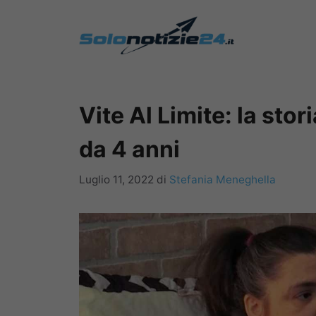
Vai
al
contenuto
Vite Al Limite: la stor
da 4 anni
Luglio 11, 2022
di
Stefania Meneghella