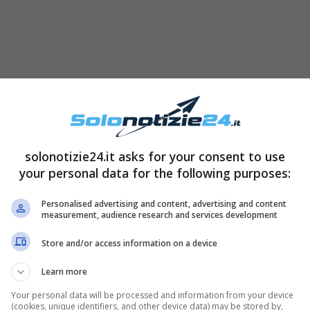
solonotizie24.it asks for your consent to use
your personal data for the following purposes:
Personalised advertising and content, advertising and content
measurement, audience research and services development
Store and/or access information on a device
ata
Lisa Ebberson
, una donna che ha 51 anni,
ka) e
pesa circa 290 chili
. La stessa ha infatti
Learn more
rporeo maggiore
durante la gioventù: il suo
Your personal data will be processed and information from your device
(cookies, unique identifiers, and other device data) may be stored by,