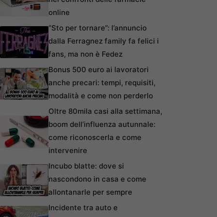
online
“Sto per tornare”: l’annuncio
dalla Ferragnez family fa felici i
fans, ma non è Fedez
Bonus 500 euro ai lavoratori
anche precari: tempi, requisiti,
modalità e come non perderlo
Oltre 80mila casi alla settimana,
boom dell’influenza autunnale:
come riconoscerla e come
intervenire
Incubo blatte: dove si
nascondono in casa e come
allontanarle per sempre
Incidente tra auto e