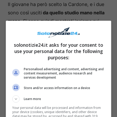
Il giovane ha però scelto la Cardone, e i due
sono così usciti
da quello studio mano nella
mano
. Si sono quindi mostrati insieme sui
social, e i fans hanno potuto assistere
allo
sviluppo della loro relazione
.
solonotizie24.it asks for your consent to
use your personal data for the following
purposes:
Personalised advertising and content, advertising and
content measurement, audience research and
services development
Store and/or access information on a device
Learn more
Your personal data will be processed and information from
your device (cookies, unique identifiers, and other device
data) may be stored by, accessed by and shared with 319