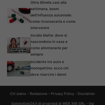
Oltre 80mila casi alla
settimana, boom
dell’influenza autunnale:
come riconoscerla e come
intervenire
Incubo blatte: dove si
nascondono in casa e
come allontanarle per
sempre
Incidente tra auto e
monopattino: ecco chi
deve risarcire i danni
Chi siamo
-
Redazione
-
Privacy Policy
-
Disclaimer
Solonotizie24.it di proprietà di WEB 365 SRL - Via