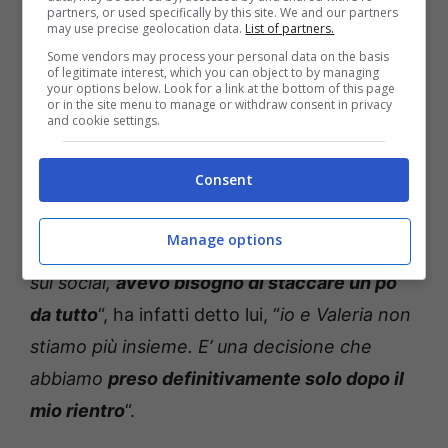
partners, or used specifically by this site. We and our partners
I fans e i media stavano però sospettando –
may use precise geolocation data.
List of partners.
Some vendors may process your personal data on the basis
da qualche tempo –
la fine della loro storia
, a
of legitimate interest, which you can object to by managing
your options below. Look for a link at the bottom of this page
seguito di alcuni indizi comparsi sul web.
or in the site menu to manage or withdraw consent in privacy
and cookie settings.
Dopo diverse settimane, Valeria ha
confermato la rottura
ed è stata poi seguita
Consent
dal bel
Matteo Ranieri
: quest’ultimo si è infatti
lasciato andare ad un
libero sfogo su
Manage options
Instagram
. “
Perdonate la mia poca presenza
sui social,
avevo bisogno di staccare un po’
da tutto
“, ha infatti detto lui, “
io e Valeria non
stiamo più insieme. E’ una decisione che
abbiamo
preso definitivamente solo dopo il
mio rientro
“.