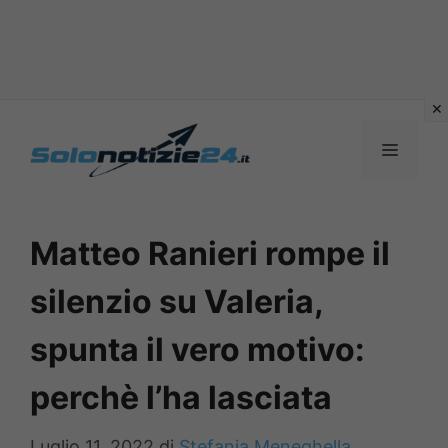
Vai
al
MENU
contenuto
Matteo Ranieri rompe il
silenzio su Valeria,
spunta il vero motivo:
perchè l’ha lasciata
Luglio 11, 2022
di
Stefania Meneghella