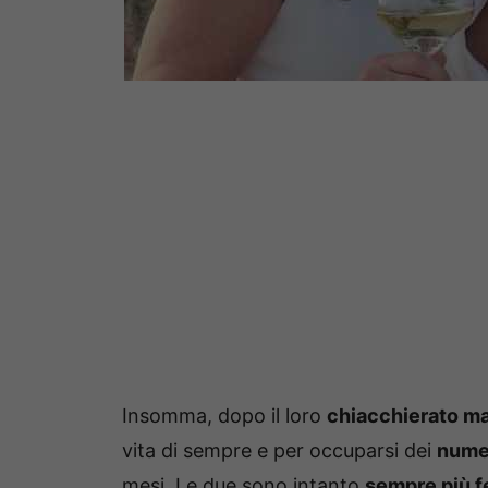
Insomma, dopo il loro
chiacchierato m
vita di sempre e per occuparsi dei
numer
mesi. Le due sono intanto
sempre più fe