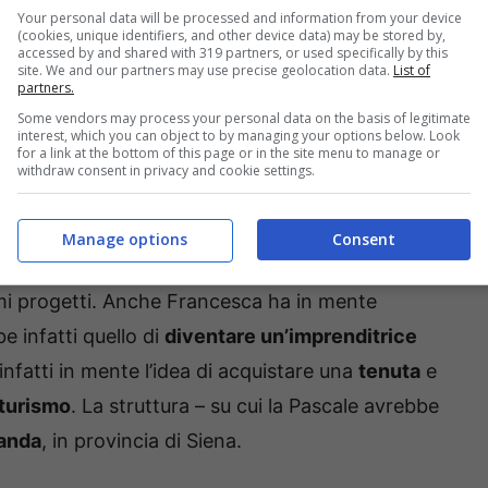
Your personal data will be processed and information from your device
ono infatti stati
al settimo cielo nell’apprendere
(cookies, unique identifiers, and other device data) may be stored by,
accessed by and shared with 319 partners, or used specifically by this
fatidico sì, è così ricominciata per loro la
site. We and our partners may use precise geolocation data.
List of
partners.
non mancano, e le due neo-spose hanno in serbo
Some vendors may process your personal data on the basis of legitimate
lato il settimanale
Oggi
, su cui è stato rivelato il
interest, which you can object to by managing your options below. Look
for a link at the bottom of this page or in the site menu to manage or
withdraw consent in privacy and cookie settings.
trare un nuovo disco
negli studi di
Diego
Manage options
Consent
lcino): per lei la musica continua, e i fans non
simi progetti. Anche Francesca ha in mente
e infatti quello di
diventare un’imprenditrice
infatti in mente l’idea di acquistare una
tenuta
e
iturismo
. La struttura – su cui la Pascale avrebbe
anda
, in provincia di Siena.