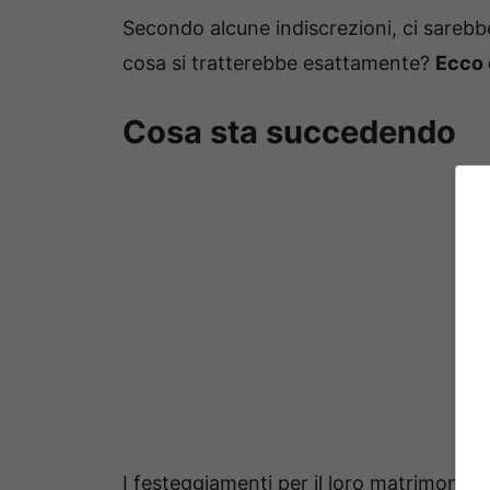
Secondo alcune indiscrezioni, ci sarebb
cosa si tratterebbe esattamente?
Ecco 
Cosa sta succedendo
I festeggiamenti per il loro matrimonio