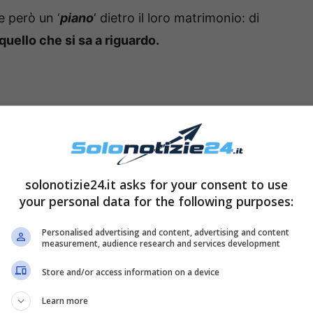
e però un ‘
piano
‘ dietro il loro matrimonio: di
quello che si sa a riguardo.
solonotizie24.it asks for your consent to use
your personal data for the following purposes:
Personalised advertising and content, advertising and content
measurement, audience research and services development
Store and/or access information on a device
Learn more
 hanno senz’altro
conquistato i cuori
di migliaia di