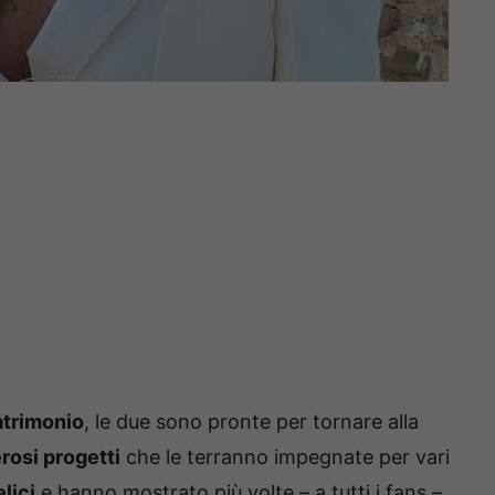
atrimonio
, le due sono pronte per tornare alla
osi progetti
che le terranno impegnate per vari
lici
e hanno mostrato più volte – a tutti i fans –