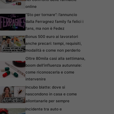
online
“Sto per tornare”: l’annuncio
dalla Ferragnez family fa felici i
fans, ma non è Fedez
Bonus 500 euro ai lavoratori
anche precari: tempi, requisiti,
modalità e come non perderlo
Oltre 80mila casi alla settimana,
boom dell’influenza autunnale:
come riconoscerla e come
intervenire
Incubo blatte: dove si
nascondono in casa e come
allontanarle per sempre
Incidente tra auto e