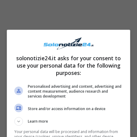
Dopo la dolorosa separazione da quella che
credeva essere l’amore della sua vita, Michelle
solonotizie24.it asks for your consent to
use your personal data for the following
Hunziker,
Tomaso Trussardi si è consolato
purposes:
tornando a vivere in una villa davvero
meravigliosa
.
Personalised advertising and content, advertising and
content measurement, audience research and
services development
Store and/or access information on a device
Learn more
Your personal data will be processed and information from
your device (cookies, unique identifiers, and other device