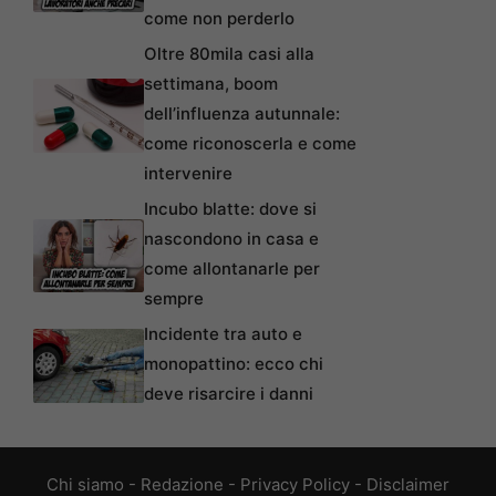
come non perderlo
Oltre 80mila casi alla
settimana, boom
dell’influenza autunnale:
come riconoscerla e come
intervenire
Incubo blatte: dove si
nascondono in casa e
come allontanarle per
sempre
Incidente tra auto e
monopattino: ecco chi
deve risarcire i danni
Chi siamo
-
Redazione
-
Privacy Policy
-
Disclaimer