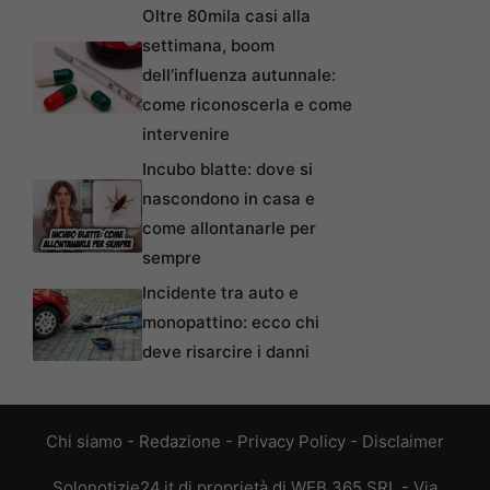
Oltre 80mila casi alla
settimana, boom
dell’influenza autunnale:
come riconoscerla e come
intervenire
Incubo blatte: dove si
nascondono in casa e
come allontanarle per
sempre
Incidente tra auto e
monopattino: ecco chi
deve risarcire i danni
Chi siamo
-
Redazione
-
Privacy Policy
-
Disclaimer
Solonotizie24.it di proprietà di WEB 365 SRL - Via