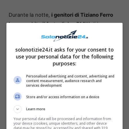
Durante la notte,
i genitori di Tiziano Ferro
hanno subito il furto di due BMW
di loro
proprietà dalla loro casa di Latina.
solonotizie24.it asks for your consent to
use your personal data for the following
purposes:
Personalised advertising and content, advertising and
content measurement, audience research and
services development
Store and/or access information on a device
Learn more
Your personal data will be processed and information from
your device (cookies, unique identifiers, and other device
data) may be stored by, accessed by and shared with 319