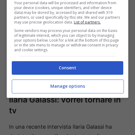
Your personal data will be processed and information from
your device (cookies, unique identifiers, and other device
data) may be stored by, accessed by and shared with 319
partners, or used specifically by this site. We and our partners
may use precise geolocation data.
List of partners.
Some vendors may process your personal data on the basis
of legitimate interest, which you can object to by managing
your options below. Look for a link at the bottom of this page
or in the site menu to manage or withdraw consent in privacy
and cookie settings.
Consent
Ilaria Galassi solonotizie
Manage options
Ilaria Galassi: vorrei tornare in
tv
In una recente intervista Ilaria Galassi ha