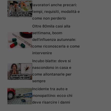
lavoratori anche precari:
tempi, requisiti, modalità e
come non perderlo
Oltre 80mila casi alla
settimana, boom
dell’influenza autunnale:
come riconoscerla e come
intervenire
Incubo blatte: dove si
nascondono in casa e
come allontanarle per
sempre
Incidente tra auto e
monopattino: ecco chi
deve risarcire i danni