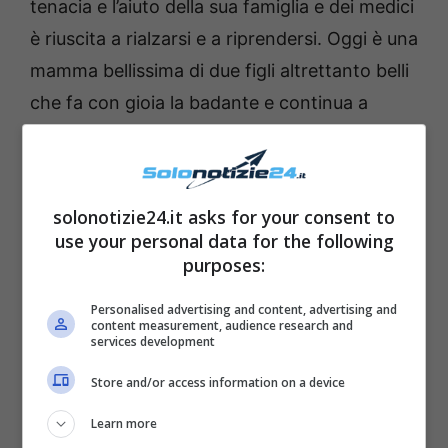
tenacia e l’aiuto della sua famiglia e dei medici
è riuscita a rialzarsi e a riprendersi. Oggi è una
mamma bellissima di due figli altrettanto belli
che fa con gioia la badante e continua a
sognare un futuro in tv.
solonotizie24.it asks for your consent to
use your personal data for the following
purposes:
Personalised advertising and content, advertising and
content measurement, audience research and
services development
Store and/or access information on a device
Learn more