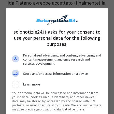
Ida Platano avrebbe accettato (finalmente) la
fine del suo rapporto di amore-odio con
Riccardo Guarnieri e
avrebbe conosciuto un
altro uomo
. A testimoniarlo, un pacchetto
solonotizie24.it asks for your consent to
regalo misterioso ricevuto da Ida nella sua
use your personal data for the following
purposes:
camera d’albergo mentre si trovava a Roma
per un weekend di relax.
Personalised advertising and content, advertising and
content measurement, audience research and
services development
Store and/or access information on a device
Learn more
Your personal data will be processed and information from
your device (cookies, unique identifiers, and other device
data) may be stored by, accessed by and shared with 319
partners, or used specifically by this site. We and our partners
may use precise geolocation data.
List of partners.