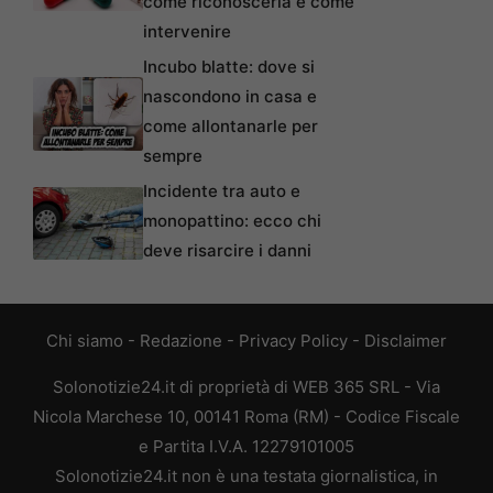
come riconoscerla e come
intervenire
Incubo blatte: dove si
nascondono in casa e
come allontanarle per
sempre
Incidente tra auto e
monopattino: ecco chi
deve risarcire i danni
Chi siamo
-
Redazione
-
Privacy Policy
-
Disclaimer
Solonotizie24.it di proprietà di WEB 365 SRL - Via
Nicola Marchese 10, 00141 Roma (RM) - Codice Fiscale
e Partita I.V.A. 12279101005
Solonotizie24.it non è una testata giornalistica, in