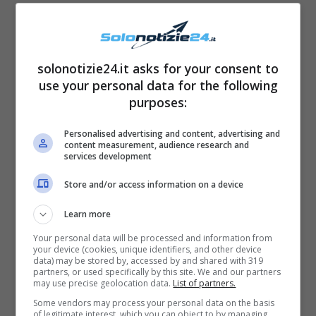
solonotizie24.it asks for your consent to
use your personal data for the following
purposes:
Personalised advertising and content, advertising and
content measurement, audience research and
services development
Store and/or access information on a device
Learn more
Your personal data will be processed and information from
your device (cookies, unique identifiers, and other device
data) may be stored by, accessed by and shared with 319
Gianni Sperti solonotizie
partners, or used specifically by this site. We and our partners
may use precise geolocation data.
List of partners.
Some vendors may process your personal data on the basis
Gianni Sperti: coppia fissa con
of legitimate interest, which you can object to by managing