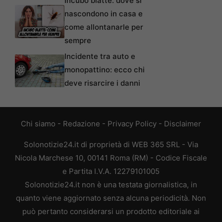
Incubo blatte: dove si
nascondono in casa e
come allontanarle per
sempre
Incidente tra auto e
monopattino: ecco chi
deve risarcire i danni
Chi siamo
-
Redazione
-
Privacy Policy
-
Disclaimer
Solonotizie24.it di proprietà di WEB 365 SRL - Via
Nicola Marchese 10, 00141 Roma (RM) - Codice Fiscale
e Partita I.V.A. 12279101005
Solonotizie24.it non è una testata giornalistica, in
quanto viene aggiornato senza alcuna periodicità. Non
può pertanto considerarsi un prodotto editoriale ai