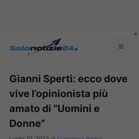
Vai
al
MENU
contenuto
Gianni Sperti: ecco dove
vive l’opinionista più
amato di “Uomini e
Donne”
Luglio 10, 2022
di
Francesca Bedini