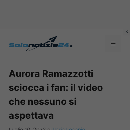
Vai
al
MENU
contenuto
Aurora Ramazzotti
sciocca i fan: il video
che nessuno si
aspettava
Luglio 10, 2022
di
Ilaria Losapio