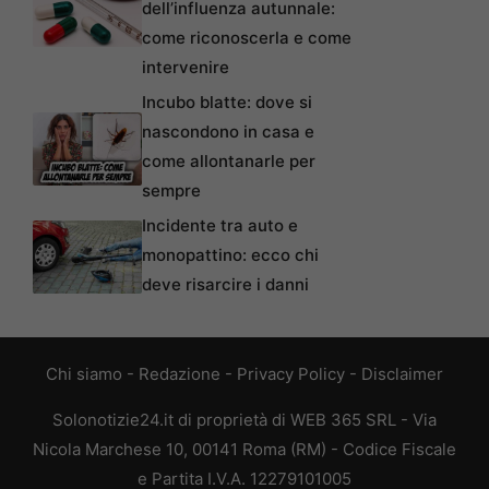
dell’influenza autunnale:
come riconoscerla e come
intervenire
Incubo blatte: dove si
nascondono in casa e
come allontanarle per
sempre
Incidente tra auto e
monopattino: ecco chi
deve risarcire i danni
Chi siamo
-
Redazione
-
Privacy Policy
-
Disclaimer
Solonotizie24.it di proprietà di WEB 365 SRL - Via
Nicola Marchese 10, 00141 Roma (RM) - Codice Fiscale
e Partita I.V.A. 12279101005