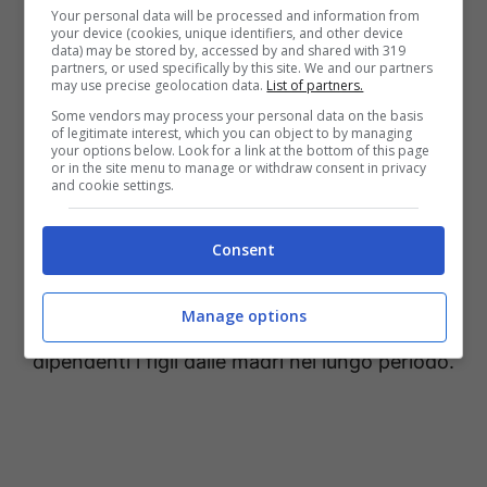
dai tutti fan
della nota modella siciliana. Molti,
Your personal data will be processed and information from
your device (cookies, unique identifiers, and other device
infatti, hanno criticato la sua celta di
data) may be stored by, accessed by and shared with 319
partners, or used specifically by this site. We and our partners
continuare ad allattare anche dopo
may use precise geolocation data.
List of partners.
Some vendors may process your personal data on the basis
svezzamento della piccola. Alcuni affermano,
of legitimate interest, which you can object to by managing
your options below. Look for a link at the bottom of this page
infatti, che il prolungato allattamento non
or in the site menu to manage or withdraw consent in privacy
and cookie settings.
faccia bene al bambino, dal momento che
dopo un po’ di tempo il latte materno diventa
Consent
simile all’acqua ed è povero di nutrienti. Altri
dichiarano che allattare per un periodo di
Manage options
tempo più lungo del normale possa rendere
dipendenti i figli dalle madri nel lungo periodo.