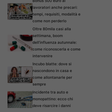
Bonus 500 euro ai
lavoratori anche precari:
tempi, requisiti, modalità e
come non perderlo
Oltre 80mila casi alla
settimana, boom
dell’influenza autunnale:
come riconoscerla e come
intervenire
Incubo blatte: dove si
nascondono in casa e
come allontanarle per
sempre
Incidente tra auto e
monopattino: ecco chi
deve risarcire i danni