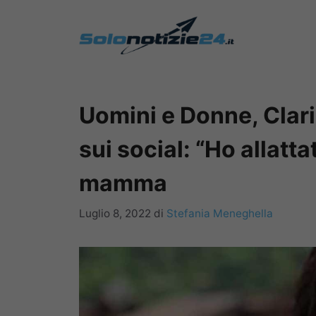
Vai
al
contenuto
Uomini e Donne, Clar
sui social: “Ho allatt
mamma
Luglio 8, 2022
di
Stefania Meneghella