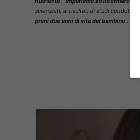
nutriente
. “
Impariamo ad informarci b
scienziati, ai risultati di studi condotti
primi due anni di vita del bambino
“.