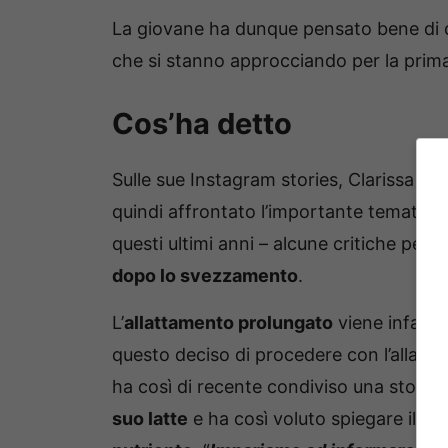
La giovane ha dunque pensato bene di
che si stanno approcciando per la prima 
Cos’ha detto
Sulle sue Instagram stories, Clarissa ha 
quindi affrontato l’importante tematica d
questi ultimi anni – alcune critiche per 
dopo lo svezzamento
.
L’
allattamento prolungato
viene infatti 
questo deciso di procedere con l’allat
ha così di recente condiviso una storia i
suo latte
e ha così voluto spiegare il tu