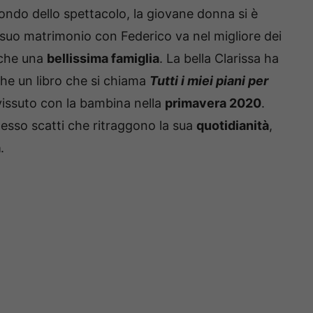
ondo dello spettacolo, la giovane donna si è
il suo matrimonio con Federico va nel migliore dei
nche una
bellissima famiglia
. La bella Clarissa ha
che un libro che si chiama
Tutti i miei piani per
vissuto con la bambina nella
primavera 2020
.
spesso scatti che ritraggono la sua
quotidianità
,
a
.