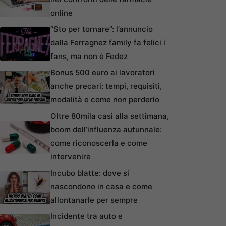
online
“Sto per tornare”: l’annuncio
dalla Ferragnez family fa felici i
fans, ma non è Fedez
Bonus 500 euro ai lavoratori
anche precari: tempi, requisiti,
modalità e come non perderlo
Oltre 80mila casi alla settimana,
boom dell’influenza autunnale:
come riconoscerla e come
intervenire
Incubo blatte: dove si
nascondono in casa e come
allontanarle per sempre
Incidente tra auto e