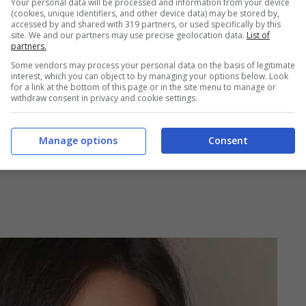
ene
“, ha infatti dichiarato lei, “
a dare credito agli
Your personal data will be processed and information from your device
(cookies, unique identifiers, and other device data) may be stored by,
 per anni, all’OMS che consiglia
l’allattamento per i
accessed by and shared with 319 partners, or used specifically by this
site. We and our partners may use precise geolocation data.
List of
partners.
Some vendors may process your personal data on the basis of legitimate
interest, which you can object to by managing your options below. Look
for a link at the bottom of this page or in the site menu to manage or
withdraw consent in privacy and cookie settings.
Manage options
Consent