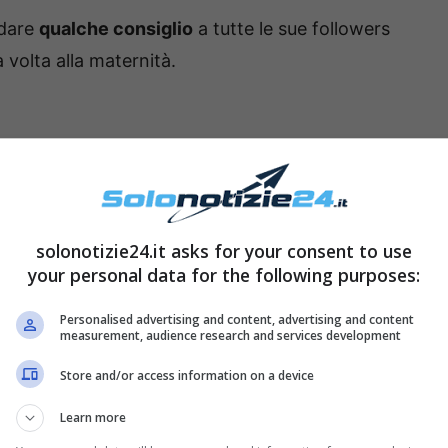
 dare
qualche consiglio
a tutte le sue followers
volta alla maternità.
infatti parlato della sua
vita da mamma
e ha
ell’
allattamento.
L’ex tronista ha ricevuto – in
l’aver continuato ad
allattare la piccola anche
solonotizie24.it asks for your consent to use
your personal data for the following purposes:
Personalised advertising and content, advertising and content
utilizzato da alcune donne, e Clarissa ha per
measurement, audience research and services development
tamento per
circa due anni e mezzo
. La Marchese
Store and/or access information on a device
n cui ha mostrato ai fans il
biberon colmo del
tto. Ha affermato che il suo è ancora
sano e
Learn more