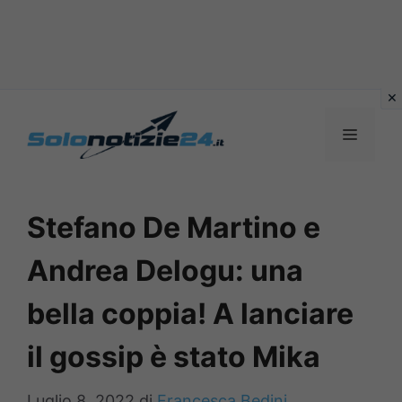
Vai
al
MENU
contenuto
Stefano De Martino e
Andrea Delogu: una
bella coppia! A lanciare
il gossip è stato Mika
Luglio 8, 2022
di
Francesca Bedini