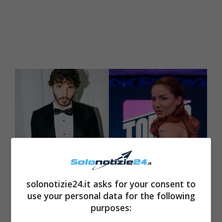
solonotizie24.it asks for your consent to
use your personal data for the following
purposes:
Stefano De Martino e Andrea Delogu solonotizie