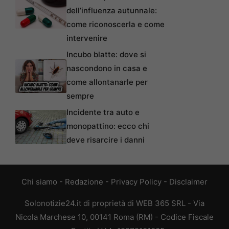
dell’influenza autunnale:
come riconoscerla e come
intervenire
Incubo blatte: dove si
nascondono in casa e
come allontanarle per
sempre
Incidente tra auto e
monopattino: ecco chi
deve risarcire i danni
Chi siamo
-
Redazione
-
Privacy Policy
-
Disclaimer
Solonotizie24.it di proprietà di WEB 365 SRL - Via
Nicola Marchese 10, 00141 Roma (RM) - Codice Fiscale