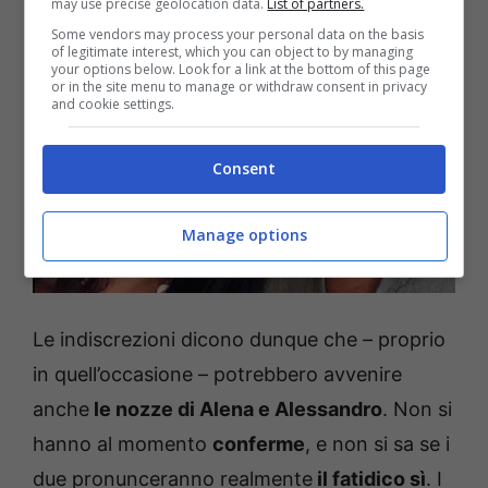
may use precise geolocation data.
List of partners.
Some vendors may process your personal data on the basis
of legitimate interest, which you can object to by managing
your options below. Look for a link at the bottom of this page
or in the site menu to manage or withdraw consent in privacy
and cookie settings.
Consent
Manage options
Le indiscrezioni dicono dunque che – proprio
in quell’occasione – potrebbero avvenire
anche
le nozze di Alena e Alessandro
. Non si
hanno al momento
conferme
, e non si sa se i
due pronunceranno realmente
il fatidico sì
. I