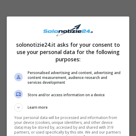
La piccola ha oggi
due anni
ma – a causa del
Covid – non ha ancora
ricevuto questo
solonotizie24.it asks for your consent to
sacramento
. La bella Alena lo ha comunicato
use your personal data for the following
a tutti i followers sui suoi profili social: ha
purposes:
infatti provato varie volte a
organizzare la
Personalised advertising and content, advertising and
cerimonia
ma – a causa delle restrizioni
content measurement, audience research and
services development
italiane e della Repubblica Ceca – non ha
potuto
procedere
. La showgirl ha quindi
Store and/or access information on a device
adesso annunciato che il battesimo
avrà
Learn more
luogo a breve
, e sembrerebbe che possa
Your personal data will be processed and information from
your device (cookies, unique identifiers, and other device
accadere nel periodo autunnale.
data) may be stored by, accessed by and shared with 319
partners, or used specifically by this site. We and our partners