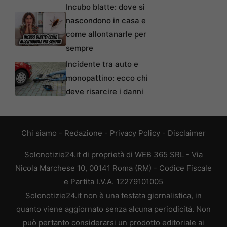
Incubo blatte: dove si
nascondono in casa e
come allontanarle per
sempre
Incidente tra auto e
monopattino: ecco chi
deve risarcire i danni
Chi siamo
-
Redazione
-
Privacy Policy
-
Disclaimer
Solonotizie24.it di proprietà di WEB 365 SRL - Via
Nicola Marchese 10, 00141 Roma (RM) - Codice Fiscale
e Partita I.V.A. 12279101005
Solonotizie24.it non è una testata giornalistica, in
quanto viene aggiornato senza alcuna periodicità. Non
può pertanto considerarsi un prodotto editoriale ai