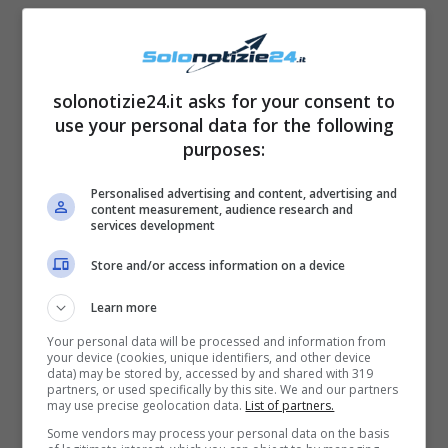
stagione della serie di successo
Il Paradiso
delle Signore 7
, nella quale sarà presente in
carne e ossa anche un nuovo personaggio di
solonotizie24.it asks for your consent to
cui a lungo si era parlato nelle precedenti
use your personal data for the following
purposes:
stagioni. Stiamo parlando dell’attore
Massimiliano Davoli, che interpreterà il ruolo
Personalised advertising and content, advertising and
content measurement, audience research and
di Tancredi, fratello di Marco.
services development
Store and/or access information on a device
Learn more
Your personal data will be processed and information from
your device (cookies, unique identifiers, and other device
data) may be stored by, accessed by and shared with 319
partners, or used specifically by this site. We and our partners
may use precise geolocation data.
List of partners.
Some vendors may process your personal data on the basis