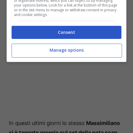
of legitimate interest, which you can object to by managing
your options below. Look for a link at the bottom of this page
or in the site menu to manage or withdraw consent in privacy
and cookie settings.
Fonte: web
Consent
Manage options
In questi ultimi giorni lo stesso
Massimiliano
si è taggato proprio sul set della nota soap