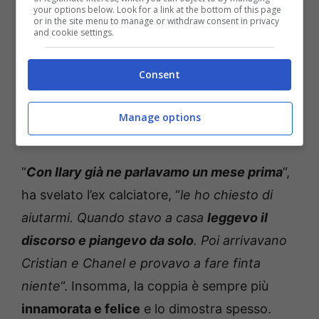
your options below. Look for a link at the bottom of this page
or in the site menu to manage or withdraw consent in privacy
and cookie settings.
Consent
Manage options
“
Con Ilary già ne parlavamo un mese prima
“,
ha svelato l’ex calciatore, “
le ho chiesto di
aiutarmi. Quando stavo a casa
leggevo il
discorso e piangevo da solo
. Poi arrivavano
Cristian e Chanel e provavo a fare finta
niente
“. Insomma, la coppia è sempre più
innamorata e felice
e lo dimostra spesso.