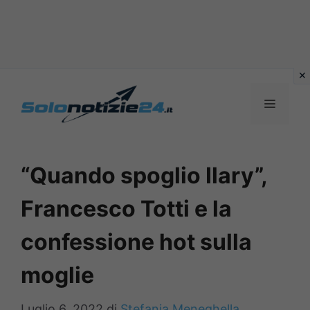
Vai
al
MENU
contenuto
“Quando spoglio Ilary”,
Francesco Totti e la
confessione hot sulla
moglie
Luglio 6, 2022
di
Stefania Meneghella