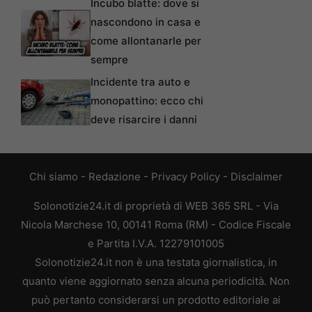
Incubo blatte: dove si
nascondono in casa e
come allontanarle per
sempre
Incidente tra auto e
monopattino: ecco chi
deve risarcire i danni
Chi siamo
-
Redazione
-
Privacy Policy
-
Disclaimer
Solonotizie24.it di proprietà di WEB 365 SRL - Via
Nicola Marchese 10, 00141 Roma (RM) - Codice Fiscale
e Partita I.V.A. 12279101005
Solonotizie24.it non è una testata giornalistica, in
quanto viene aggiornato senza alcuna periodicità. Non
può pertanto considerarsi un prodotto editoriale ai