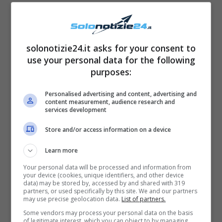
Fazio ha quindi chiesto a Francesco qualche
solonotizie24.it asks for your consent to
curiosità su di lei. “
E’ rimasta sempre uguale
“,
use your personal data for the following
ha detto lui riferendosi a sua moglie, “
Dorme
purposes:
con pigiamone e i calzini di lana.
Per
Personalised advertising and content, advertising and
spogliarla ci metto mezz’ora
“. Quest’ultima
content measurement, audience research and
services development
affermazione ha senz’altro fatto sorridere il
pubblico e il conduttore in primis. Fazio ha
Store and/or access information on a device
poi voluto parlare anche del suo
addio al
Learn more
calcio
, e Totti ha raccontato di quanto sua
Your personal data will be processed and information from
moglie gli abbia
dato sostegno
sin dall’inizio.
your device (cookies, unique identifiers, and other device
data) may be stored by, accessed by and shared with 319
partners, or used specifically by this site. We and our partners
may use precise geolocation data.
List of partners.
Some vendors may process your personal data on the basis
of legitimate interest, which you can object to by managing