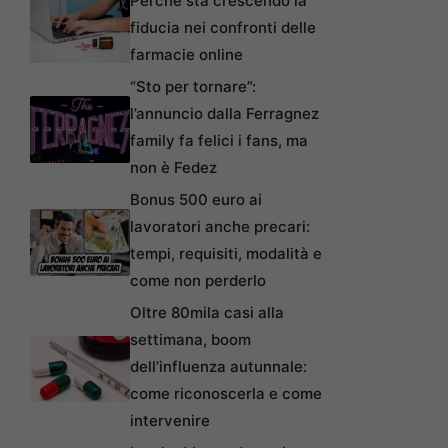
Perché sta crescendo la
fiducia nei confronti delle
farmacie online
“Sto per tornare”:
l’annuncio dalla Ferragnez
family fa felici i fans, ma
non è Fedez
Bonus 500 euro ai
lavoratori anche precari:
tempi, requisiti, modalità e
come non perderlo
Oltre 80mila casi alla
settimana, boom
dell’influenza autunnale:
come riconoscerla e come
intervenire