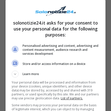
Sulle sue Instagram stories, la Aversano ha
dato la possibilità a tutti i suoi fans di
chiederle alcune curiosità
sulla sua vita
solonotizie24.it asks for your consent to
privata. Le è stato così domandato cosa ne
use your personal data for the following
purposes:
pensasse dei rumours che stanno circolando
su Matteo e Valeria
. “
Stai volando altissimo
Personalised advertising and content, advertising and
content measurement, audience research and
come noi tutte dalle ultime notizie
“, ha infatti
services development
scritto un follower rivolgendosi proprio a lei.
Store and/or access information on a device
Federica ha risposto esprimendo il suo punto
di vista e affermando: “Sono tutte così le
Learn more
domande.
Falsissimo, non ho mai gioito per i
Your personal data will be processed and information from
your device (cookies, unique identifiers, and other device
momenti difficili di altri. Anzi me ne
data) may be stored by, accessed by and shared with 319
partners, or used specifically by this site. We and our partners
dispiace
“.
may use precise geolocation data.
List of partners.
Some vendors may process your personal data on the basis
of legitimate interest, which you can object to by managing