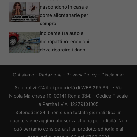
nascondono in casa e
come allontanarle per
sempre
Incidente tra auto e
monopattino: ecco chi
deve risarcire i danni
Chi siamo
-
Redazione
-
Privacy Policy
-
Disclaimer
Solonotizie24.it di proprietà di WEB 365 SRL - Via
Nicola Marchese 10, 00141 Roma (RM) - Codice Fiscale
e Partita I.V.A. 12279101005
Solonotizie24.it non è una testata giornalistica, in
quanto viene aggiornato senza alcuna periodicità. Non
può pertanto considerarsi un prodotto editoriale ai