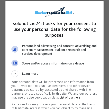
solonotizie24.it asks for your consent to
use your personal data for the following
purposes:
La nota giornalista tv Serena Bortone è stata
“pizzicata” al mare durante
una serata molto
Personalised advertising and content, advertising and
content measurement, audience research and
glam al ristorante insieme a Beppe
services development
Convertini.
Store and/or access information on a device
Learn more
Your personal data will be processed and information from
your device (cookies, unique identifiers, and other device
data) may be stored by, accessed by and shared with 319
partners, or used specifically by this site. We and our partners
may use precise geolocation data.
List of partners.
Some vendors may process your personal data on the basis
of legitimate interest, which you can object to by managing