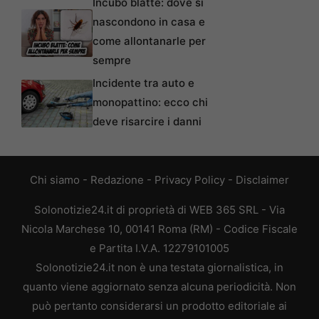
Incubo blatte: dove si
nascondono in casa e
come allontanarle per
sempre
Incidente tra auto e
monopattino: ecco chi
deve risarcire i danni
Chi siamo
-
Redazione
-
Privacy Policy
-
Disclaimer
Solonotizie24.it di proprietà di WEB 365 SRL - Via
Nicola Marchese 10, 00141 Roma (RM) - Codice Fiscale
e Partita I.V.A. 12279101005
Solonotizie24.it non è una testata giornalistica, in
quanto viene aggiornato senza alcuna periodicità. Non
può pertanto considerarsi un prodotto editoriale ai