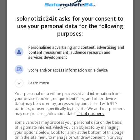
solonotizie24.it asks for your consent to
use your personal data for the following
purposes:
Maddalena Corvaglia solonotizie
Personalised advertising and content, advertising and
content measurement, audience research and
services development
Maddalena Corvaglia: tutto su
Store and/or access information on a device
di lei e il motivo per il quale è
Learn more
tornata in Italia
Your personal data will be processed and information from
your device (cookies, unique identifiers, and other device
La bella Maddalena Corvaglia, dopo la rottura
data) may be stored by, accessed by and shared with 319
partners, or used specifically by this site. We and our partners
del suo matrimonio con Steve Burns, ha
may use precise geolocation data.
List of partners.
deciso di dedicarsi a sé e a sua figlia.
Some vendors may process your personal data on the basis
of legitimate interest, which you can object to by managing
Accantonando per un po’ i suoi impegni
your options below. Look for a link at the bottom of this page
or in the site menu to manage or withdraw consent in privacy