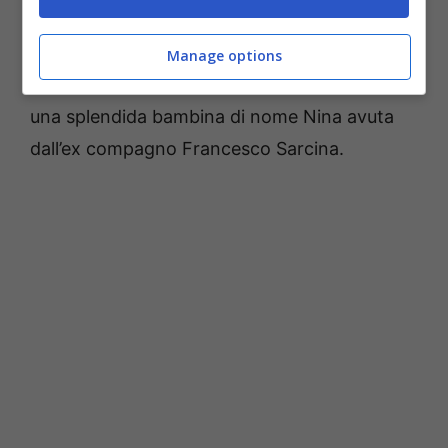
assieme più felici che mai. Dalla loro unione è
nato un figlio lo scorso 19 febbraio che hanno
Manage options
chiamato Gabriele. La modella è già madre di
una splendida bambina di nome Nina avuta
dall’ex compagno Francesco Sarcina.