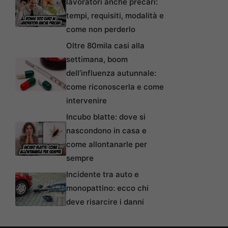
lavoratori anche precari:
tempi, requisiti, modalità e
come non perderlo
Oltre 80mila casi alla
settimana, boom
dell’influenza autunnale:
come riconoscerla e come
intervenire
Incubo blatte: dove si
nascondono in casa e
come allontanarle per
sempre
Incidente tra auto e
monopattino: ecco chi
deve risarcire i danni