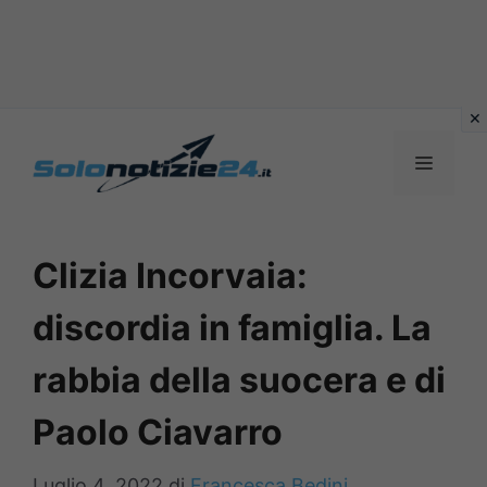
Vai
al
MENU
contenuto
Clizia Incorvaia:
discordia in famiglia. La
rabbia della suocera e di
Paolo Ciavarro
Luglio 4, 2022
di
Francesca Bedini