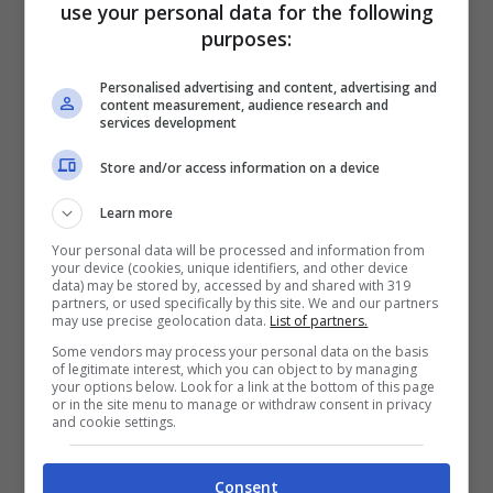
use your personal data for the following
purposes:
Personalised advertising and content, advertising and
content measurement, audience research and
services development
Store and/or access information on a device
Learn more
Your personal data will be processed and information from
your device (cookies, unique identifiers, and other device
data) may be stored by, accessed by and shared with 319
partners, or used specifically by this site. We and our partners
Clizia Incorvaia solonotizie
may use precise geolocation data.
List of partners.
Some vendors may process your personal data on the basis
of legitimate interest, which you can object to by managing
Clizia Incorvaia: con Paolo
your options below. Look for a link at the bottom of this page
or in the site menu to manage or withdraw consent in privacy
Ciavarro finalmente la felicità
and cookie settings.
La modella e influencer Clizia Incorvaia sono
Consent