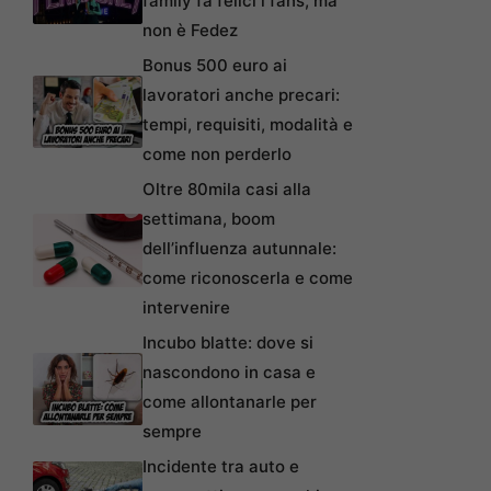
family fa felici i fans, ma
non è Fedez
Bonus 500 euro ai
lavoratori anche precari:
tempi, requisiti, modalità e
come non perderlo
Oltre 80mila casi alla
settimana, boom
dell’influenza autunnale:
come riconoscerla e come
intervenire
Incubo blatte: dove si
nascondono in casa e
come allontanarle per
sempre
Incidente tra auto e