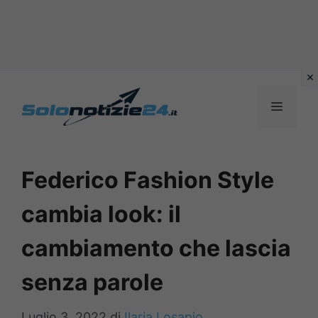
Vai
al
MENU
contenuto
Federico Fashion Style
cambia look: il
cambiamento che lascia
senza parole
Luglio 3, 2022
di
Ilaria Losapio