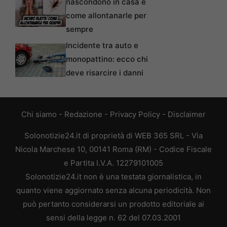
nascondono in casa e
come allontanarle per
sempre
Incidente tra auto e
monopattino: ecco chi
deve risarcire i danni
Chi siamo
-
Redazione
-
Privacy Policy
-
Disclaimer
Solonotizie24.it di proprietà di WEB 365 SRL - Via
Nicola Marchese 10, 00141 Roma (RM) - Codice Fiscale
e Partita I.V.A. 12279101005
Solonotizie24.it non è una testata giornalistica, in
quanto viene aggiornato senza alcuna periodicità. Non
può pertanto considerarsi un prodotto editoriale ai
sensi della legge n. 62 del 07.03.2001