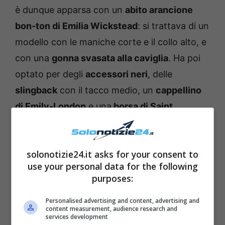
è dunque apparsa con un
abito arancione
bon-ton di Emilia Wickstead
: si trattava di un
modello con le maniche corte e il collo alto, e
con una
gonna svasata alla caviglia
. Ha poi
optato per degli
accessori neri
, delle
slingback
con il tacco medio, un
cappellino
di Emily-London
e una
borsa di Saint
Laurent
. Cosa dire, invece, del suo
tatuaggio
che è inaspettatamente apparso grazie alla
solonotizie24.it asks for your consent to
sua acconciatura?
use your personal data for the following
purposes:
Personalised advertising and content, advertising and
content measurement, audience research and
services development