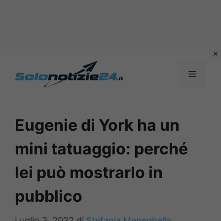
Vai
al
MENU
contenuto
Eugenie di York ha un
mini tatuaggio: perché
lei può mostrarlo in
pubblico
Luglio 3, 2022
di
Stefania Meneghella