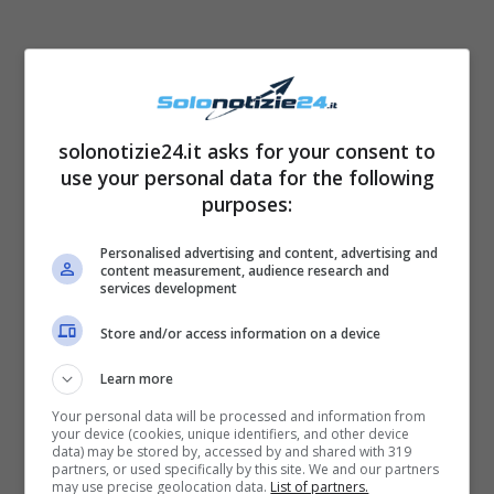
solonotizie24.it asks for your consent to
use your personal data for the following
purposes:
Personalised advertising and content, advertising and
content measurement, audience research and
services development
Secondo l’esperto dei vip
Store and/or access information on a device
@investigatore_socialofficial, il rapporto tra
Belen e Antonino Spinalbese sia sta facendo
Learn more
sempre più tumultuoso. La showgirl non
Your personal data will be processed and information from
your device (cookies, unique identifiers, and other device
avrebbe infatti per niente apprezzato la
data) may be stored by, accessed by and shared with 319
partners, or used specifically by this site. We and our partners
notizia dell’entrata dell’ex al Grande Fratello
may use precise geolocation data.
List of partners.