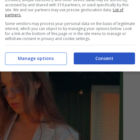
accessed by and shared with 319 partners, or used specifically by this
site. We and our partners may use precise geolocation data.
List of
partners.
Some vendors may process your personal data on the basis of legitimate
interest, which you can object to by managing your options below. Look
for a link at the bottom of this page or in the site menu to manage or
withdraw consent in privacy and cookie settings.
Manage options
Consent