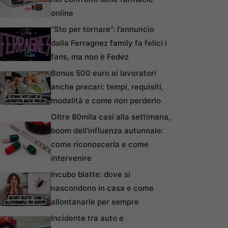
online
“Sto per tornare”: l’annuncio
dalla Ferragnez family fa felici i
fans, ma non è Fedez
Bonus 500 euro ai lavoratori
anche precari: tempi, requisiti,
modalità e come non perderlo
Oltre 80mila casi alla settimana,
boom dell’influenza autunnale:
come riconoscerla e come
intervenire
Incubo blatte: dove si
nascondono in casa e come
allontanarle per sempre
Incidente tra auto e