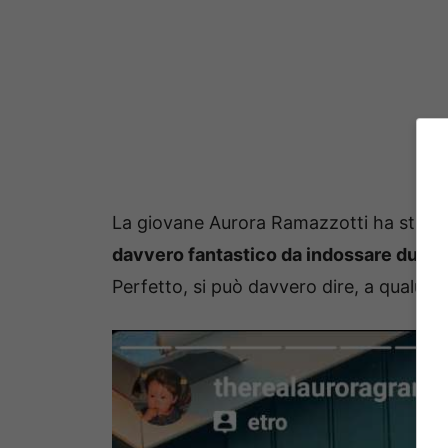
La giovane Aurora Ramazzotti ha stupito
davvero fantastico da indossare durant
Perfetto, si può davvero dire, a qualunq