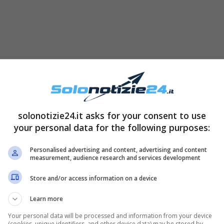
 per l’ennesima volta i suoi fan con
un look
solonotizie24.it asks for your consent to use
your personal data for the following purposes:
e le serate d’estate
in compagnia degli amici.
ue età!
Personalised advertising and content, advertising and content
measurement, audience research and services development
Store and/or access information on a device
Learn more
Your personal data will be processed and information from your device
(cookies, unique identifiers, and other device data) may be stored by,