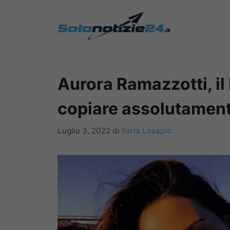
Vai
al
contenuto
Aurora Ramazzotti, il
copiare assolutamen
Luglio 3, 2022
di
Ilaria Losapio