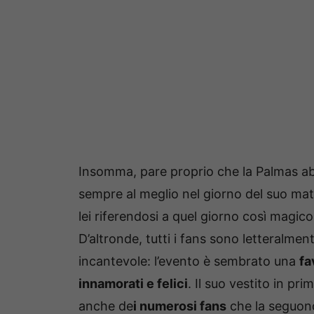
Insomma, pare proprio che la Palmas ab
sempre al meglio nel giorno del suo mat
lei riferendosi a quel giorno così magic
D’altronde, tutti i fans sono letteralmen
incantevole: l’evento è sembrato una
fa
innamorati e felici
. Il suo vestito in pri
anche de
i numerosi fans
che la seguo