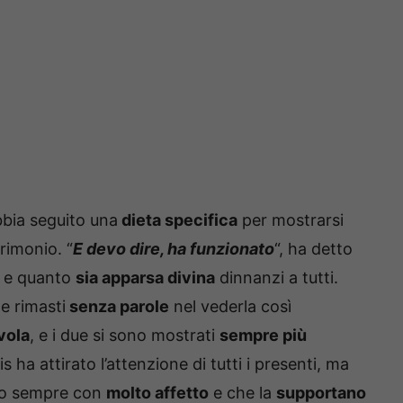
bia seguito una
dieta specifica
per mostrarsi
rimonio. “
E devo dire, ha funzionato
“, ha detto
o e quanto
sia apparsa divina
dinnanzi a tutti.
te rimasti
senza parole
nel vederla così
vola
, e i due si sono mostrati
sempre più
mis ha attirato l’attenzione di tutti i presenti, ma
no sempre con
molto affetto
e che la
supportano