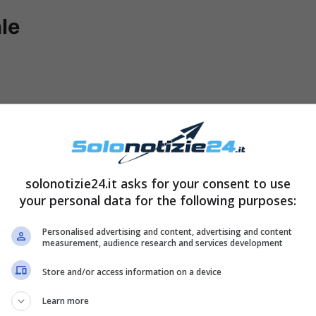
le
solonotizie24.it asks for your consent to use
your personal data for the following purposes:
Personalised advertising and content, advertising and content
measurement, audience research and services development
ilippo hanno finalmente
pronunciato il fatidico
Store and/or access information on a device
, e i due hanno
fatto sognare
tutta Italia.
anno
ma – a causa del Covid – il tutto fu
Learn more