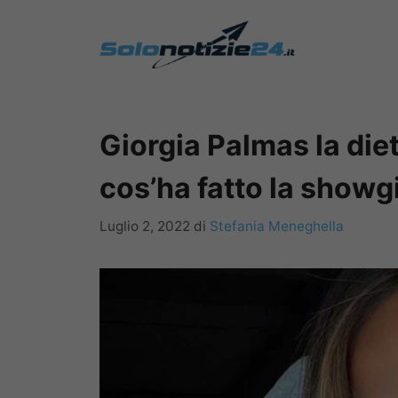
Vai
al
contenuto
Giorgia Palmas la die
cos’ha fatto la showg
Luglio 2, 2022
di
Stefania Meneghella