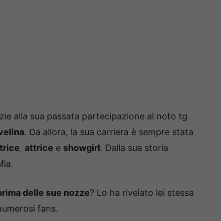
ie alla sua passata partecipazione al noto tg
velina
. Da allora, la sua carriera è sempre stata
trice
,
attrice
e
showgirl
. Dalla sua storia
Mia.
rima delle sue nozze
? Lo ha rivelato lei stessa
i numerosi fans.