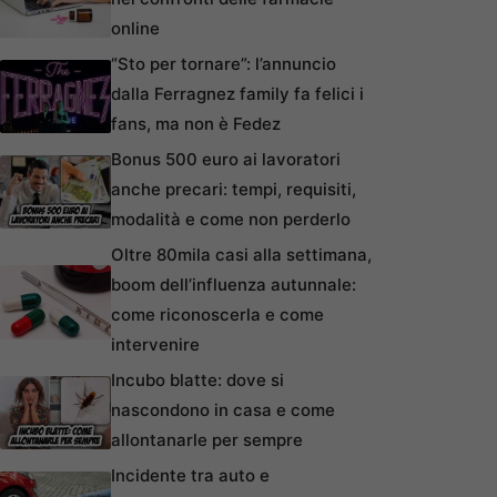
online
“Sto per tornare”: l’annuncio
dalla Ferragnez family fa felici i
fans, ma non è Fedez
Bonus 500 euro ai lavoratori
anche precari: tempi, requisiti,
modalità e come non perderlo
Oltre 80mila casi alla settimana,
boom dell’influenza autunnale:
come riconoscerla e come
intervenire
Incubo blatte: dove si
nascondono in casa e come
allontanarle per sempre
Incidente tra auto e