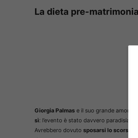
La dieta pre-matrimonia
Giorgia Palmas
e il suo grande amore F
sì
: l’evento è stato davvero paradisiaco
Avrebbero dovuto
sposarsi lo scorso 