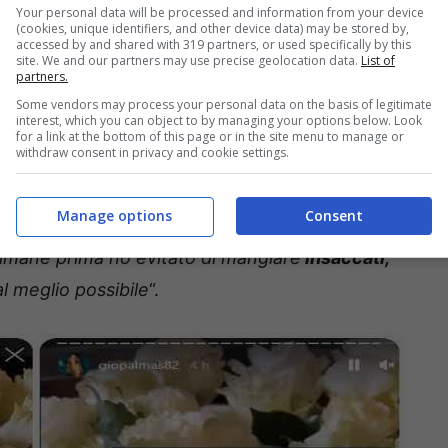
e sull’altare
e scambiarsi le
fedi nuziali
con una
Your personal data will be processed and information from your device
(cookies, unique identifiers, and other device data) may be stored by,
accessed by and shared with 319 partners, or used specifically by this
site. We and our partners may use precise geolocation data.
List of
partners.
no con velo e strascico lungo
: il suo outfit ha
Some vendors may process your personal data on the basis of legitimate
interest, which you can object to by managing your options below. Look
 suo profilo Instagram ufficiale – la diretta
for a link at the bottom of this page or in the site menu to manage or
withdraw consent in privacy and cookie settings.
nde
riguardante la vita dei bellissimi neo sposi e
esto: “
Hai fatto qualche trattamento estetico in
Manage options
Consent
ssima Giorgia ha così subito risposto: “
Un bel
timane prima ho evitato di mangiare
insaccati,
al meglio possibile
“.