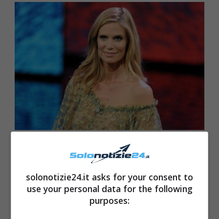
Molto spazio durante l’intervista, Fazio l’ha
dedicato
ai suoi collaboratori
. Quindi non
solonotizie24.it asks for your consent to
solo alle star ospitate in studio, di cui si sa già
use your personal data for the following
purposes:
molto. In particolare il noto conduttore ha
fatto riferimento a Luciana Littizzetto e