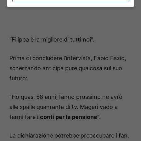
“Filippa è la migliore di tutti noi”.
Prima di concludere l’intervista, Fabio Fazio,
scherzando anticipa pure qualcosa sul suo
futuro:
“Ho quasi 58 anni, l’anno prossimo ne avrò
alle spalle quanranta di tv. Magari vado a
farmi fare
i conti per la pensione”.
La dichiarazione potrebbe preoccupare i fan,