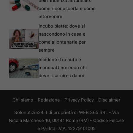
dell’influenza autunnale:
come riconoscerla e come
intervenire
Incubo blatte: dove si
nascondono in casa e
come allontanarle per
sempre
Incidente tra auto e
monopattino: ecco chi
deve risarcire i danni
Chi siamo
-
Redazione
-
Privacy Policy
-
Disclaimer
Solonotizie24.it di proprietà di WEB 365 SRL - Via
Nicola Marchese 10, 00141 Roma (RM) - Codice Fiscale
e Partita I.V.A. 12279101005