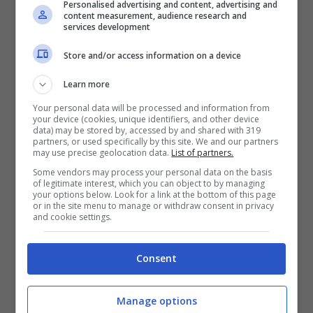
Personalised advertising and content, advertising and
content measurement, audience research and
Filippa Lagerback.
services development
Store and/or access information on a device
Ma se con la prima sono rinomati i siparietti
pungenti e sarcastici
sulle vicende
Learn more
dell’attualità, meno conosciuti sono invece i
Your personal data will be processed and information from
your device (cookies, unique identifiers, and other device
rapporti tra Fazio e l’ex modella svedese. Al
data) may be stored by, accessed by and shared with 319
partners, or used specifically by this site. We and our partners
riguardo il conduttore genovese
ha precisato
may use precise geolocation data.
List of partners.
Some vendors may process your personal data on the basis
di avere molta stima
per la collega:
of legitimate interest, which you can object to by managing
your options below. Look for a link at the bottom of this page
or in the site menu to manage or withdraw consent in privacy
and cookie settings.
Consent
Manage options