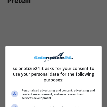
Pretelli
solonotizie24.it asks for your consent to
use your personal data for the following
Giulia Salemi è apparsa come una visione al
purposes:
matrimonio degli amici Giorgia e Marco
,
Personalised advertising and content, advertising and
avvolta in un
lungo abito color grigio ferro
content measurement, audience research and
services development
con un profondo spacco sulla gamba sinistra.