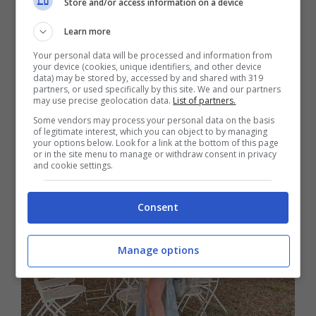
Non mancava, inoltre, una profonda
Store and/or access information on a device
scollatura a mettere in risalto il duo décolleté
Learn more
mozzafiato.
Your personal data will be processed and information from
your device (cookies, unique identifiers, and other device
data) may be stored by, accessed by and shared with 319
partners, or used specifically by this site. We and our partners
may use precise geolocation data.
List of partners.
Some vendors may process your personal data on the basis
of legitimate interest, which you can object to by managing
your options below. Look for a link at the bottom of this page
or in the site menu to manage or withdraw consent in privacy
and cookie settings.
Consent
Manage options