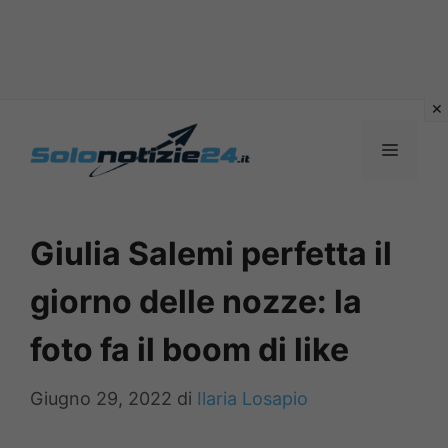
Vai
al
MENU
contenuto
Giulia Salemi perfetta il
giorno delle nozze: la
foto fa il boom di like
Giugno 29, 2022
di
Ilaria Losapio